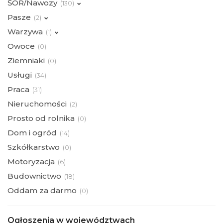
ŚOR/Nawozy
(
130)
Pasze
(
2)
Warzywa
(
1)
Owoce
(
0)
Ziemniaki
(
0)
Usługi
(
34)
Praca
(
31)
Nieruchomości
(
2)
Prosto od rolnika
(
0)
Dom i ogród
(
14)
Szkółkarstwo
(
0)
Motoryzacja
(
6)
Budownictwo
(
18)
Oddam za darmo
(
0)
Ogłoszenia w województwach