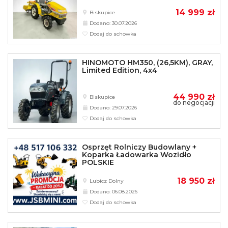
14 999 zł
Biskupice
Dodano: 30.07.2026
Dodaj do schowka
HINOMOTO HM350, (26,5KM), GRAY,
Limited Edition, 4x4
44 990 zł
Biskupice
do negocjacji
Dodano: 29.07.2026
Dodaj do schowka
Osprzęt Rolniczy Budowlany +
Koparka Ładowarka Wozidło
POLSKIE
18 950 zł
Lubicz Dolny
Dodano: 06.08.2026
Dodaj do schowka