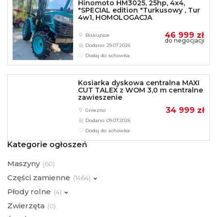
Hinomoto HM3025, 25hp, 4x4,
"SPECIAL edition "Turkusowy , Tur
4w1, HOMOLOGACJA
46 999 zł
Biskupice
do negocjacji
Dodano: 29.07.2026
Dodaj do schowka
Kosiarka dyskowa centralna MAXI
CUT TALEX z WOM 3,0 m centralne
zawieszenie
34 999 zł
Gniezno
Dodano: 09.07.2026
Dodaj do schowka
Kategorie ogłoszeń
Maszyny
(
60)
Części zamienne
(
1464)
Płody rolne
(
4)
Zwierzęta
(
0)