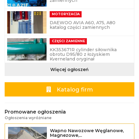
zamiennych
MOTORYZACJA
DAEWOO AVIA A60, A75, A80
katalog części zamiennych
CZĘŚCI ZAMIENNE
KK353671R cylinder siłownika
obrotu D95/80 z łożyskiem
Kverneland oryginał
Więcej ogłoszeń
Katalog firm
Promowane ogłoszenia
Ogłoszenia wyróżniane
Wapno Nawozowe Węglanowe,
Magnezowe,...