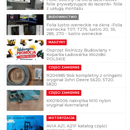
folie prywatyzujące do łazienki- folie
z usługą montażu
BUDOWNICTWO
Folia lustro weneckie na okna -Folia
wenecka T07, T275, lustro 20, 35,
285, 270 - lustro weneckie
MASZYNY
Osprzęt Rolniczy Budowlany +
Koparka Ładowarka Wozidło
POLSKIE
CZĘŚCI ZAMIENNE
R204985 tłok kompletny z oringami
oryginał John Deere 5620, 5720,
5820
CZĘŚCI ZAMIENNE
KK016006 nakrętka M10 nylon
oryginał Kverneland
MOTORYZACJA
AVIA A21, A21F katalog części