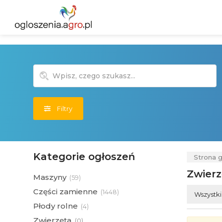
Filtry
Kategorie ogłoszeń
Strona 
Zwierz
Maszyny
(
59)
Części zamienne
(
1448)
Wszystk
Płody rolne
(
4)
Zwierzęta
(
0)