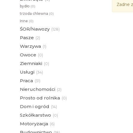
Żadne z
bydło
(
0)
trzoda chlewna
(
0)
Inne
(
0)
ŚOR/Nawozy
(
128)
Pasze
(
2)
Warzywa
(
1)
Owoce
(
0)
Ziemniaki
(
0)
Usługi
(
34)
Praca
(
31)
Nieruchomości
(
2)
Prosto od rolnika
(
0)
Dom i ogród
(
14)
Szkółkarstwo
(
0)
Motoryzacja
(
6)
Budownictwo
(
18)