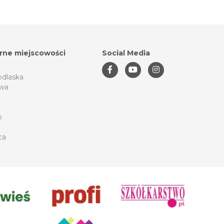
rne miejscowości
Social Media
odlaska
wa
o
ca