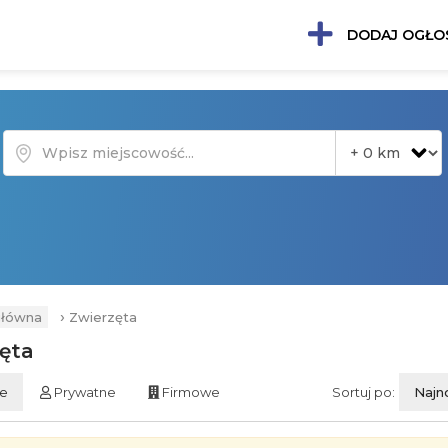
DODAJ OGŁO
›
główna
Zwierzęta
ęta
ie
Prywatne
Firmowe
Sortuj po:
Najn