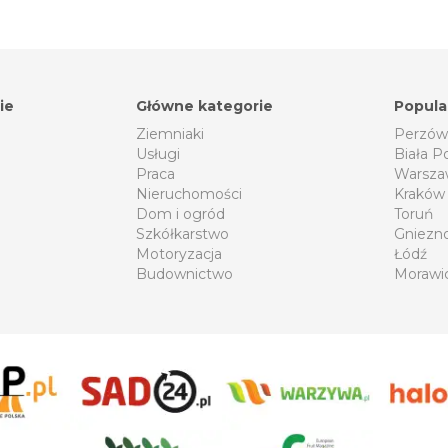
ie
Główne kategorie
Popula
Ziemniaki
Perzów
Usługi
Biała P
Praca
Warsza
Nieruchomości
Kraków
Dom i ogród
Toruń
Szkółkarstwo
Gniezn
Motoryzacja
Łódź
Budownictwo
Morawi