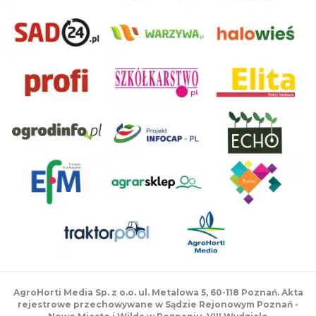
AgroHorti Media Sp. z o.o. ul. Metalowa 5, 60-118 Poznań. Akta
rejestrowe przechowywane w Sądzie Rejonowym Poznań -