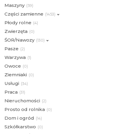
Maszyny
(
59)
Części zamienne
(
1453)
Płody rolne
(
4)
Zwierzęta
(
0)
ŚOR/Nawozy
(
130)
Pasze
(
2)
Warzywa
(
1)
Owoce
(
0)
Ziemniaki
(
0)
Usługi
(
34)
Praca
(
31)
Nieruchomości
(
2)
Prosto od rolnika
(
0)
Dom i ogród
(
14)
Szkółkarstwo
(
0)