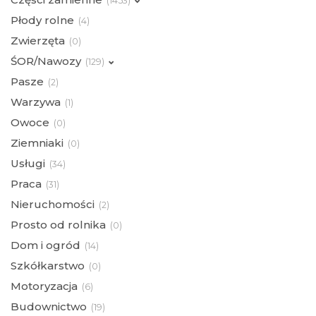
(
1453)
Płody rolne
(
4)
Zwierzęta
(
0)
ŚOR/Nawozy
(
129)
Pasze
(
2)
Warzywa
(
1)
Owoce
(
0)
Ziemniaki
(
0)
Usługi
(
34)
Praca
(
31)
Nieruchomości
(
2)
Prosto od rolnika
(
0)
Dom i ogród
(
14)
Szkółkarstwo
(
0)
Motoryzacja
(
6)
Budownictwo
(
19)