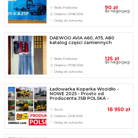
90 zł
Biała Podlaska
do negocjacji
Dodano: 07.08.2026
Dodaj do schowka
DAEWOO AVIA A60, A75, A80
katalog części zamiennych
125 zł
Biała Podlaska
do negocjacji
Dodano: 07.08.2026
Dodaj do schowka
Ładowarka Koparka Wozidło -
NOWE 2025 - Prosto od
Producenta JSB POLSKA -
18 950 zł
Toruń
Dodano: 23.06.2026
Dodaj do schowka