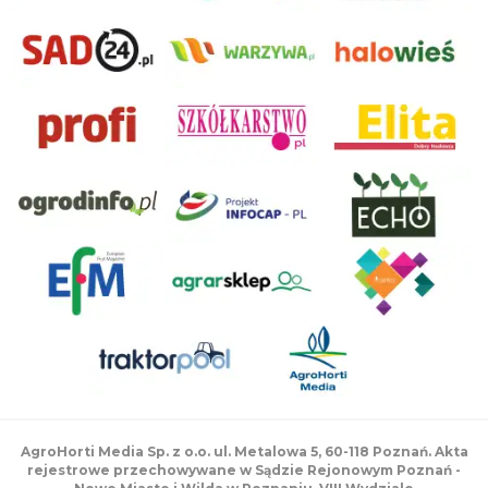
AgroHorti Media Sp. z o.o. ul. Metalowa 5, 60-118 Poznań. Akta
rejestrowe przechowywane w Sądzie Rejonowym Poznań -