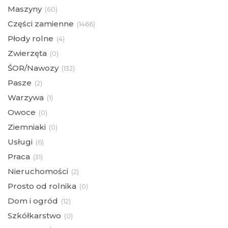
Maszyny
(
60)
Części zamienne
(
1466)
Płody rolne
(
4)
Zwierzęta
(
0)
ŚOR/Nawozy
(
132)
Pasze
(
2)
Warzywa
(
1)
Owoce
(
0)
Ziemniaki
(
0)
Usługi
(
6)
Praca
(
31)
Nieruchomości
(
2)
Prosto od rolnika
(
0)
Dom i ogród
(
12)
Szkółkarstwo
(
0)