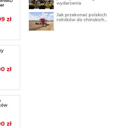
EOPARD
wydarzenia
er
Jak przekonać polskich
99 zł
rolników do chińskich...
zy
0 zł
o
ków
0 zł