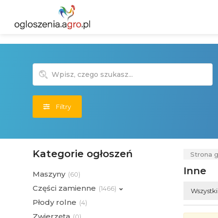
Filtry
Kategorie ogłoszeń
Strona 
Inne
Maszyny
(
60)
Części zamienne
(
1466)
Wszystk
Płody rolne
(
4)
Zwierzęta
(
0)