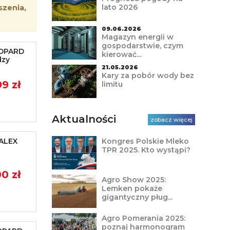
lato 2026
szenia,
09.06.2026
Magazyn energii w
gospodarstwie, czym
EOPARD
kierować...
dzy
21.05.2026
Kary za pobór wody bez
99 zł
limitu
Aktualności
zobacz więcej
TALEX
Kongres Polskie Mleko
TPR 2025. Kto wystąpi?
0 zł
Agro Show 2025:
Lemken pokaże
gigantyczny pług...
Agro Pomerania 2025:
poznaj harmonogram