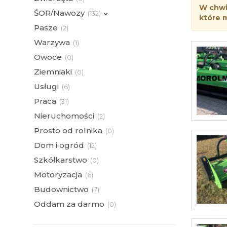
W chwil
ŚOR/Nawozy
(
132)
które 
Pasze
(
2)
Warzywa
(
1)
Owoce
(
0)
Ziemniaki
(
0)
Usługi
(
6)
Praca
(
31)
Nieruchomości
(
2)
Prosto od rolnika
(
0)
Dom i ogród
(
12)
Szkółkarstwo
(
0)
Motoryzacja
(
6)
Budownictwo
(
7)
Oddam za darmo
(
0)