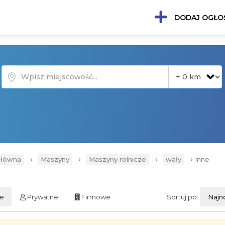
DODAJ OGŁO
›
›
›
›
główna
Maszyny
Maszyny rolnicze
wały
Inne
ie
Prywatne
Firmowe
Sortuj po:
Najn