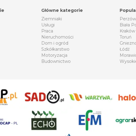
ie
Główne kategorie
Popula
Ziemniaki
Perzów
Usługi
Biała P
Praca
Kraków
Nieruchomości
Toruń
Dom i ogród
Gniezn
Szkółkarstwo
Łódź
Motoryzacja
Morawi
Budownictwo
Wysoki