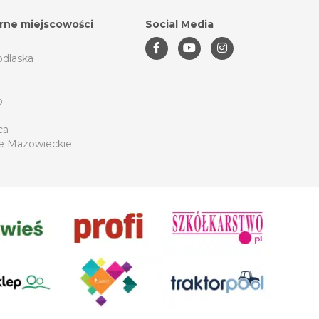
rne miejscowości
Social Media
odlaska
o
ca
e Mazowieckie