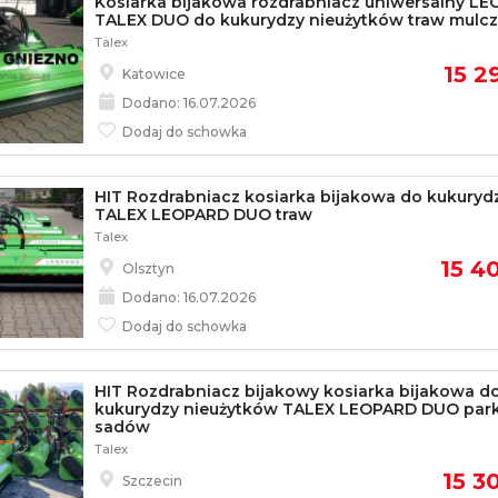
Kosiarka bijakowa rozdrabniacz uniwersalny L
TALEX DUO do kukurydzy nieużytków traw mulcz
Talex
15 2
Katowice
Dodano: 16.07.2026
Dodaj do schowka
HIT Rozdrabniacz kosiarka bijakowa do kukuryd
TALEX LEOPARD DUO traw
Talex
15 40
Olsztyn
Dodano: 16.07.2026
Dodaj do schowka
HIT Rozdrabniacz bijakowy kosiarka bijakowa d
kukurydzy nieużytków TALEX LEOPARD DUO par
sadów
Talex
15 30
Szczecin