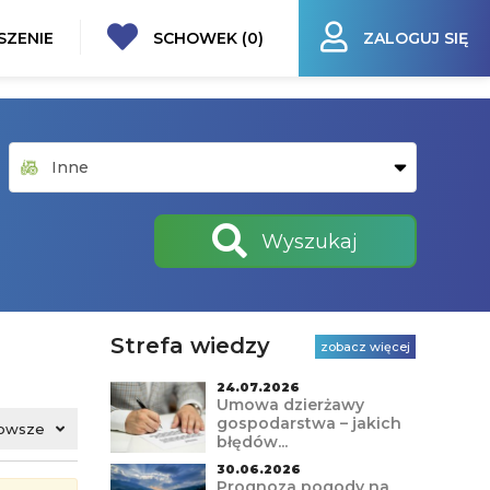
SZENIE
SCHOWEK (
0
)
ZALOGUJ SIĘ
Wyszukaj
Strefa wiedzy
zobacz więcej
24.07.2026
Umowa dzierżawy
gospodarstwa – jakich
owsze
błędów...
30.06.2026
Prognoza pogody na