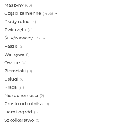
Maszyny
(
60)
Części zamienne
(
1466)
Płody rolne
(
4)
Zwierzęta
(
0)
ŚOR/Nawozy
(
132)
Pasze
(
2)
Warzywa
(
1)
Owoce
(
0)
Ziemniaki
(
0)
Usługi
(
6)
Praca
(
31)
Nieruchomości
(
2)
Prosto od rolnika
(
0)
Dom i ogród
(
12)
Szkółkarstwo
(
0)