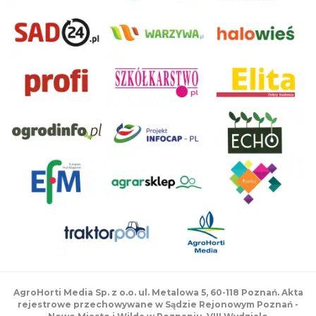
AgroHorti Media Sp. z o.o. ul. Metalowa 5, 60-118 Poznań. Akta
rejestrowe przechowywane w Sądzie Rejonowym Poznań -