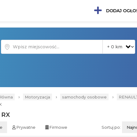
DODAJ OGŁO
›
›
›
główna
Motoryzacja
samochody osobowe
RENAUL
X
 RX
ie
Prywatne
Firmowe
Sortuj po:
Najn