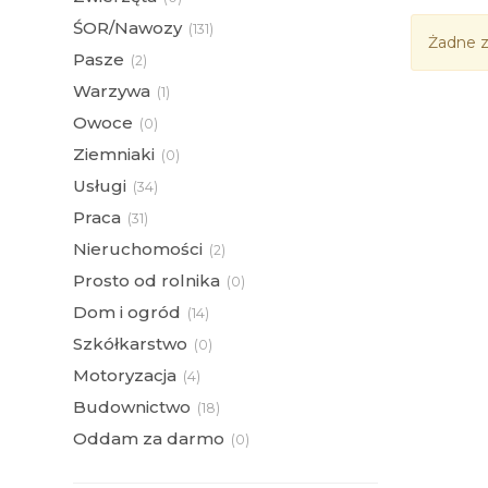
ŚOR/Nawozy
(
131)
Żadne z
Pasze
(
2)
Warzywa
(
1)
Owoce
(
0)
Ziemniaki
(
0)
Usługi
(
34)
Praca
(
31)
Nieruchomości
(
2)
Prosto od rolnika
(
0)
Dom i ogród
(
14)
Szkółkarstwo
(
0)
Motoryzacja
(
4)
Budownictwo
(
18)
Oddam za darmo
(
0)