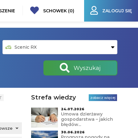
SZENIE
SCHOWEK (
0
)
ZALOGUJ SIĘ
Wyszukaj
Strefa wiedzy
T
zobacz więcej
24.07.2026
Umowa dzierżawy
gospodarstwa – jakich
błędów...
owsze
30.06.2026
Prognoza pogody na