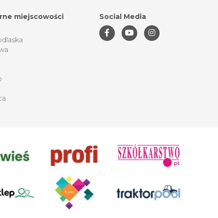
rne miejscowości
Social Media
odlaska
wa
o
ca