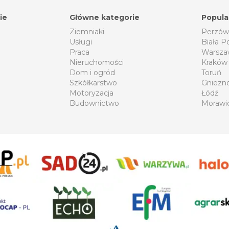
ie
Główne kategorie
Popula
Ziemniaki
Perzów
Usługi
Biała P
Praca
Warsza
Nieruchomości
Kraków
Dom i ogród
Toruń
Szkółkarstwo
Gniezn
Motoryzacja
Łódź
Budownictwo
Morawi