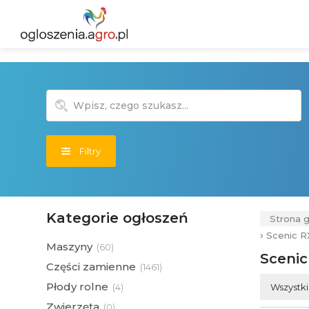
Filtry
Kategorie ogłoszeń
Strona 
›
Scenic R
Maszyny
(
60)
Scenic
Części zamienne
(
1461)
Płody rolne
Wszystk
(
4)
Zwierzęta
(
0)