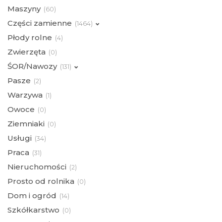
Maszyny
(
60)
Części zamienne
(
1464)
Płody rolne
(
4)
Zwierzęta
(
0)
ŚOR/Nawozy
(
131)
Pasze
(
2)
Warzywa
(
1)
Owoce
(
0)
Ziemniaki
(
0)
Usługi
(
34)
Praca
(
31)
Nieruchomości
(
2)
Prosto od rolnika
(
0)
Dom i ogród
(
14)
Szkółkarstwo
(
0)