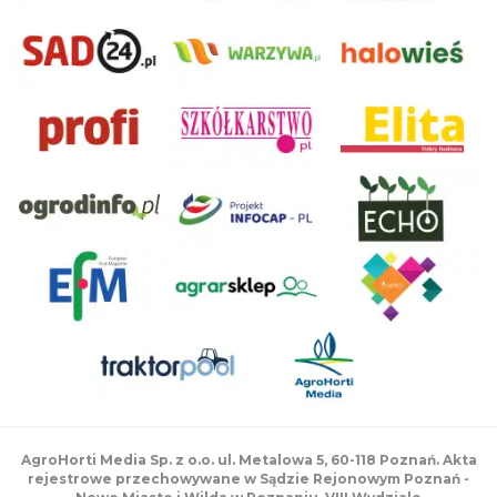
AgroHorti Media Sp. z o.o. ul. Metalowa 5, 60-118 Poznań. Akta
rejestrowe przechowywane w Sądzie Rejonowym Poznań -