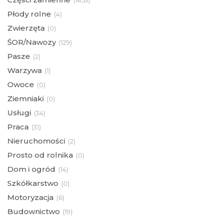
(
1453)
Płody rolne
(
4)
Zwierzęta
(
0)
ŚOR/Nawozy
(
129)
Pasze
(
2)
Warzywa
(
1)
Owoce
(
0)
Ziemniaki
(
0)
Usługi
(
34)
Praca
(
31)
Nieruchomości
(
2)
Prosto od rolnika
(
0)
Dom i ogród
(
14)
Szkółkarstwo
(
0)
Motoryzacja
(
6)
Budownictwo
(
19)