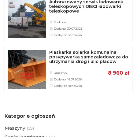
Autoryzowany serwis ładowarek
teleskopowych DIECI ładowarki
teleskopowe
Borkowo
Dodano: 30.07.2026
Dodaj do schowka
Piaskarka solarka komunalna
posypywarka samozaładowcza do
utrzymania dróg i ulic placów
8 960 zł
Gniezno
Dodano: 16.07.2026
Dodaj do schowka
Kategorie ogłoszeń
Maszyny
(
59)
Części zamienne