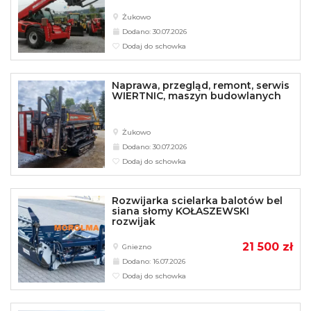
Żukowo
Dodano: 30.07.2026
Dodaj do schowka
Naprawa, przegląd, remont, serwis
WIERTNIC, maszyn budowlanych
Żukowo
Dodano: 30.07.2026
Dodaj do schowka
Rozwijarka scielarka balotów bel
siana słomy KOŁASZEWSKI
rozwijak
21 500 zł
Gniezno
Dodano: 16.07.2026
Dodaj do schowka