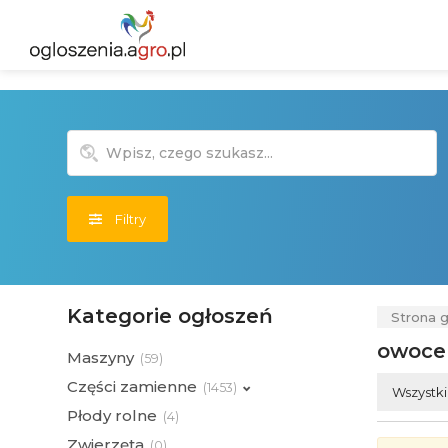
Filtry
Kategorie ogłoszeń
Strona 
owoce
Maszyny
(
59)
Części zamienne
(
1453)
Wszystk
Płody rolne
(
4)
Zwierzęta
(
0)