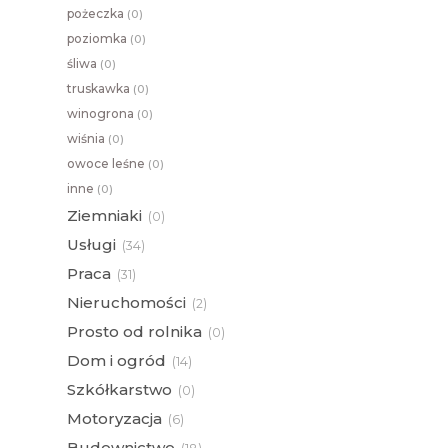
pożeczka
(
0)
poziomka
(
0)
śliwa
(
0)
truskawka
(
0)
winogrona
(
0)
wiśnia
(
0)
owoce leśne
(
0)
inne
(
0)
Ziemniaki
(
0)
Usługi
(
34)
Praca
(
31)
Nieruchomości
(
2)
Prosto od rolnika
(
0)
Dom i ogród
(
14)
Szkółkarstwo
(
0)
Motoryzacja
(
6)
Budownictwo