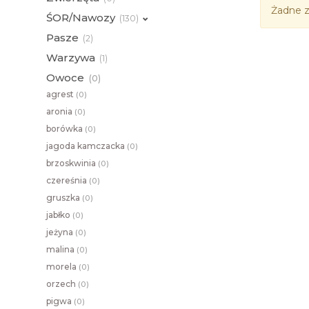
Żadne z
ŚOR/Nawozy
(
130)
Pasze
(
2)
Warzywa
(
1)
Owoce
(
0)
agrest
(
0)
aronia
(
0)
borówka
(
0)
jagoda kamczacka
(
0)
brzoskwinia
(
0)
czereśnia
(
0)
gruszka
(
0)
jabłko
(
0)
jeżyna
(
0)
malina
(
0)
morela
(
0)
orzech
(
0)
pigwa
(
0)