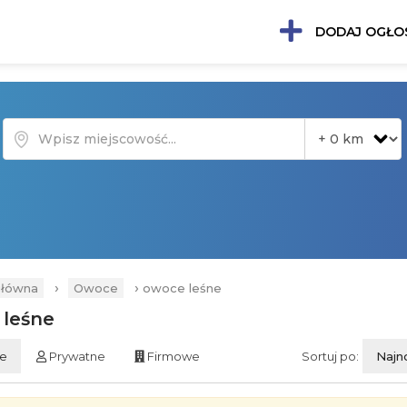
DODAJ OGŁO
›
›
główna
Owoce
owoce leśne
 leśne
ie
Prywatne
Firmowe
Sortuj po:
Najn