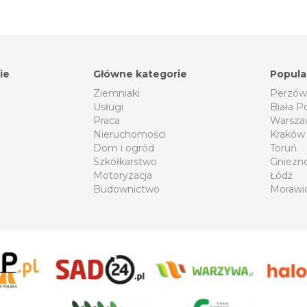
ie
Główne kategorie
Popula
Ziemniaki
Perzów
Usługi
Biała P
Praca
Warsza
Nieruchomości
Kraków
Dom i ogród
Toruń
Szkółkarstwo
Gniezn
Motoryzacja
Łódź
Budownictwo
Morawi