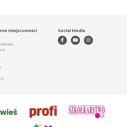
rne miejscowości
Social Media
odlaska
wa
o
ca