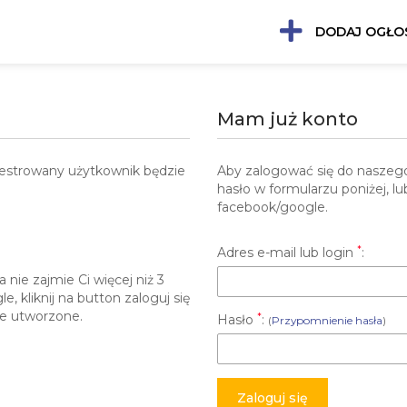
DODAJ OGŁO
Mam już konto
ejestrowany użytkownik będzie
Aby zalogować się do naszego
hasło w formularzu poniżej, lub
facebook/google.
*
Adres e-mail lub login
:
nie zajmie Ci więcej niż 3
, kliknij na button zaloguj się
ie utworzone.
*
Hasło
:
(
Przypomnienie hasła
)
Zaloguj się