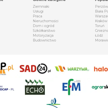
Ziemniaki
Perzów
Usługi
Biała P
Praca
Warsza
Nieruchomości
Kraków
Dom i ogród
Toruń
Szkółkarstwo
Gniezn
Motoryzacja
Łódź
Budownictwo
Morawi