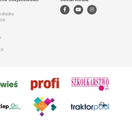
odlaska
wa
o
ca