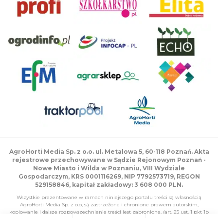
AgroHorti Media Sp. z o.o. ul. Metalowa 5, 60-118 Poznań. Akta
rejestrowe przechowywane w Sądzie Rejonowym Poznań -
Nowe Miasto i Wilda w Poznaniu, VIII Wydziale
Gospodarczym, KRS 0001116269, NIP 7792573719, REGON
529158846, kapitał zakładowy: 3 608 000 PLN.
Wszystkie prezentowane w ramach niniejszego portalu treści są własnością
AgroHorti Media Sp. z o.o, są zastrzeżone i chronione prawem autorskim,
kopiowanie i dalsze rozpowszechnianie treści jest zabronione. (art. 25 ust. 1 pkt 1b