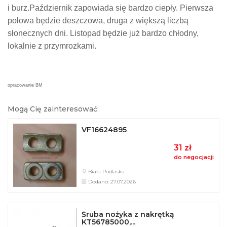
i burz.Październik zapowiada się bardzo ciepły. Pierwsza
połowa będzie deszczowa, druga z większą liczbą
słonecznych dni. Listopad będzie już bardzo chłodny,
lokalnie z przymrozkami.
opracowanie BM
Mogą Cię zainteresować:
VF16624895
31 zł
do negocjacji
Biała Podlaska
Dodano: 27.07.2026
Śruba nożyka z nakrętką
KT56785000,...