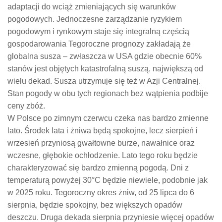
adaptacji do wciąż zmieniających się warunków
pogodowych. Jednoczesne zarządzanie ryzykiem
pogodowym i rynkowym staje się integralną częścią
gospodarowania Tegoroczne prognozy zakładają że
globalna susza – zwłaszcza w USA gdzie obecnie 60%
stanów jest objętych katastrofalną suszą, największą od
wielu dekad. Susza utrzymuje się też w Azji Centralnej.
Stan pogody w obu tych regionach bez wątpienia podbije
ceny zbóż.
W Polsce po zimnym czerwcu czeka nas bardzo zmienne
lato. Środek lata i żniwa będą spokojne, lecz sierpień i
wrzesień przyniosą gwałtowne burze, nawałnice oraz
wczesne, głębokie ochłodzenie.
Lato tego roku będzie
charakteryzować się bardzo zmienną pogodą. Dni z
temperaturą powyżej 30°C będzie niewiele, podobnie jak
w 2025 roku. Tegoroczny okres żniw, od 25 lipca do 6
sierpnia, będzie spokojny, bez większych opadów
deszczu. Druga dekada sierpnia przyniesie więcej opadów