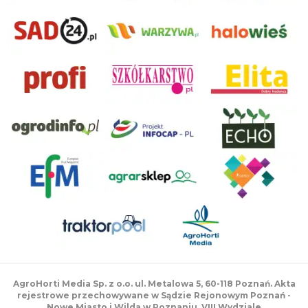
AgroHorti Media Sp. z o.o. ul. Metalowa 5, 60-118 Poznań. Akta
rejestrowe przechowywane w Sądzie Rejonowym Poznań -
Nowe Miasto i Wilda w Poznaniu, VIII Wydziale