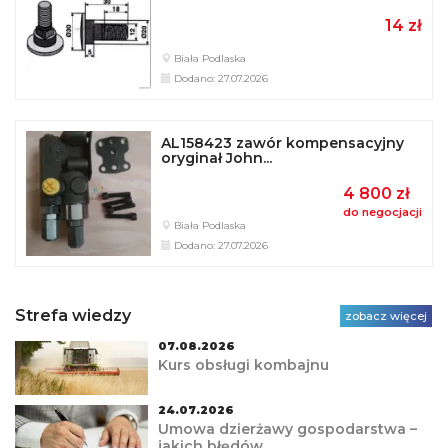
14 zł
Biała Podlaska
Dodano: 27.07.2026
AL158423 zawór kompensacyjny
oryginał John...
4 800 zł
do negocjacji
Biała Podlaska
Dodano: 27.07.2026
Strefa wiedzy
zobacz więcej
07.08.2026
Kurs obsługi kombajnu
24.07.2026
Umowa dzierżawy gospodarstwa –
jakich błędów...