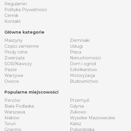
Regulamin
Polityka Prywatności
Cennik
Kontakt
Główne kategorie
Maszyny
Ziemniaki
Części zamienne
Usługi
Płody rolne
Praca
Zwierzęta
Nieruchomości
ŚOR/Nawozy
Dom i ogród
Pasze
Szkółkarstwo
Warzywa
Motoryzacja
Owoce
Budownictwo
Popularne miejscowości
Perzów
Przemyśl
Biała Podlaska
Gdynia
Warszawa
Żukowo
Kraków
Wysokie Mazowieckie
Toruń
Kalisz
Gniezno
Pobiedziska