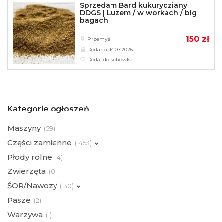
Sprzedam Bard kukurydziany
DDGS | Luzem / w workach / big
bagach
150 zł
Przemyśl
Dodano: 14.07.2026
Dodaj do schowka
Kategorie ogłoszeń
Maszyny
(
59)
Części zamienne
(
1453)
Płody rolne
(
4)
Zwierzęta
(
0)
ŚOR/Nawozy
(
130)
Pasze
(
2)
Warzywa
(
1)