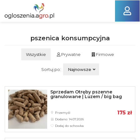
pszenica konsumpcyjna
Wszystkie
Prywatne
Firmowe
Sortuj po:
Najnowsze
Sprzedam Otręby pszenne
granulowane | Luzem / big bag
175 zł
Przemyśl
Dodano: 14.07.2026
Dodaj do schowka