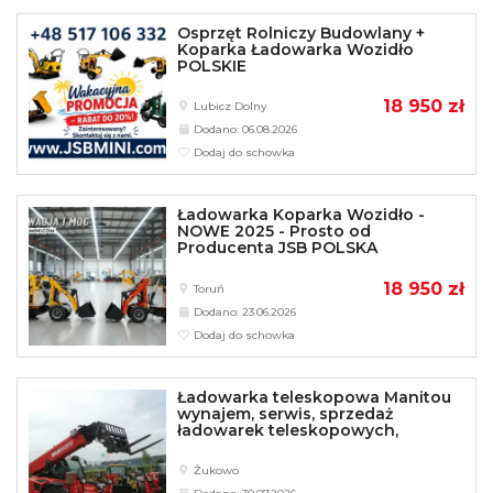
Osprzęt Rolniczy Budowlany +
Koparka Ładowarka Wozidło
POLSKIE
18 950 zł
Lubicz Dolny
Dodano: 06.08.2026
Dodaj do schowka
Ładowarka Koparka Wozidło -
NOWE 2025 - Prosto od
Producenta JSB POLSKA
18 950 zł
Toruń
Dodano: 23.06.2026
Dodaj do schowka
Ładowarka teleskopowa Manitou
wynajem, serwis, sprzedaż
ładowarek teleskopowych,
Żukowo