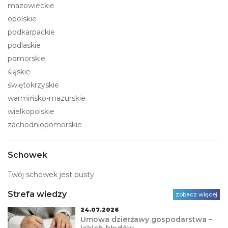
mazowieckie
opolskie
podkarpackie
podlaskie
pomorskie
śląskie
świętokrzyskie
warmińsko-mazurskie
wielkopolskie
zachodniopomorskie
Schowek
Twój schowek jest pusty
Strefa wiedzy
zobacz więcej
24.07.2026
Umowa dzierżawy gospodarstwa –
jakich błędów...