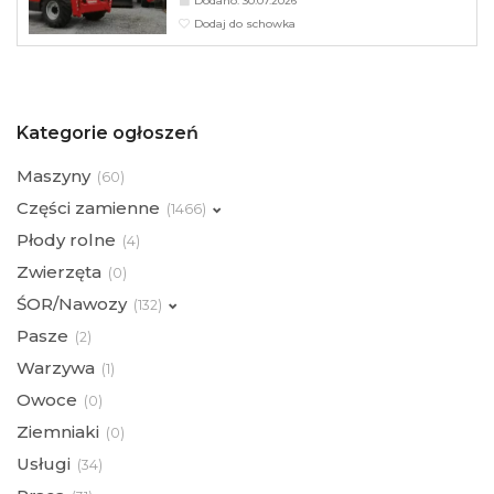
Dodano: 30.07.2026
Dodaj do schowka
Kategorie ogłoszeń
Maszyny
(
60)
Części zamienne
(
1466)
Płody rolne
(
4)
Zwierzęta
(
0)
ŚOR/Nawozy
(
132)
Pasze
(
2)
Warzywa
(
1)
Owoce
(
0)
Ziemniaki
(
0)
Usługi
(
34)