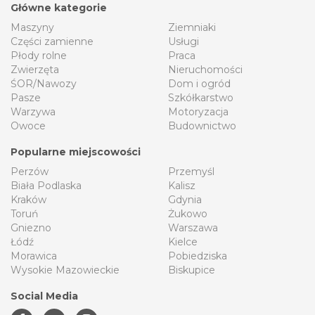
Główne kategorie
Maszyny
Ziemniaki
Części zamienne
Usługi
Płody rolne
Praca
Zwierzęta
Nieruchomości
ŚOR/Nawozy
Dom i ogród
Pasze
Szkółkarstwo
Warzywa
Motoryzacja
Owoce
Budownictwo
Popularne miejscowości
Perzów
Przemyśl
Biała Podlaska
Kalisz
Kraków
Gdynia
Toruń
Żukowo
Gniezno
Warszawa
Łódź
Kielce
Morawica
Pobiedziska
Wysokie Mazowieckie
Biskupice
Social Media