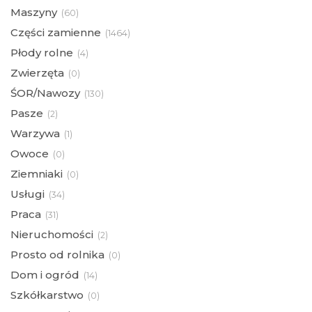
Maszyny
(
60)
Części zamienne
(
1464)
Płody rolne
(
4)
Zwierzęta
(
0)
ŚOR/Nawozy
(
130)
Pasze
(
2)
Warzywa
(
1)
Owoce
(
0)
Ziemniaki
(
0)
Usługi
(
34)
Praca
(
31)
Nieruchomości
(
2)
Prosto od rolnika
(
0)
Dom i ogród
(
14)
Szkółkarstwo
(
0)