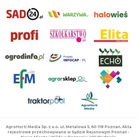
AgroHorti Media Sp. z o.o. ul. Metalowa 5, 60-118 Poznań. Akta
rejestrowe przechowywane w Sądzie Rejonowym Poznań -