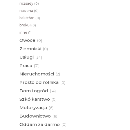
rozsady
(
0)
nasiona
(
0)
bakłażan
(
0)
brokuł
(
0)
inne
(
1)
Owoce
(
0)
Ziemniaki
(
0)
Usługi
(
34)
Praca
(
31)
Nieruchomości
(
2)
Prosto od rolnika
(
0)
Dom i ogród
(
14)
Szkółkarstwo
(
0)
Motoryzacja
(
6)
Budownictwo
(
18)
Oddam za darmo
(
0)