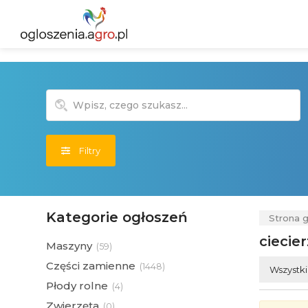
Filtry
Kategorie ogłoszeń
Strona 
ciecie
Maszyny
(
59)
Części zamienne
(
1448)
Wszystk
Płody rolne
(
4)
Zwierzęta
(
0)