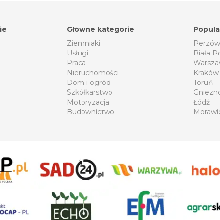
ie
Główne kategorie
Popula
Ziemniaki
Perzów
Usługi
Biała P
Praca
Warsza
Nieruchomości
Kraków
Dom i ogród
Toruń
Szkółkarstwo
Gniezn
Motoryzacja
Łódź
Budownictwo
Morawi