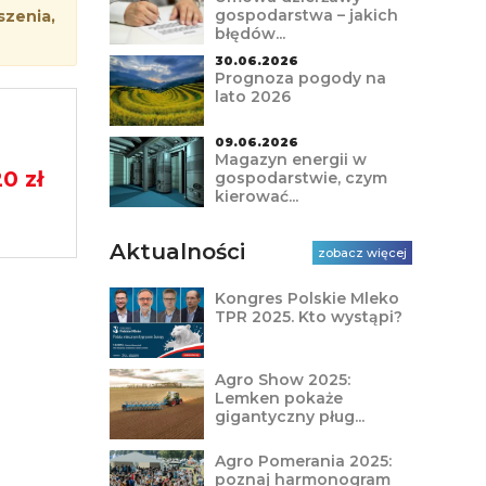
gospodarstwa – jakich
szenia,
błędów...
30.06.2026
Prognoza pogody na
lato 2026
09.06.2026
Magazyn energii w
20 zł
gospodarstwie, czym
kierować...
Aktualności
zobacz więcej
Kongres Polskie Mleko
TPR 2025. Kto wystąpi?
Agro Show 2025:
Lemken pokaże
gigantyczny pług...
Agro Pomerania 2025:
poznaj harmonogram