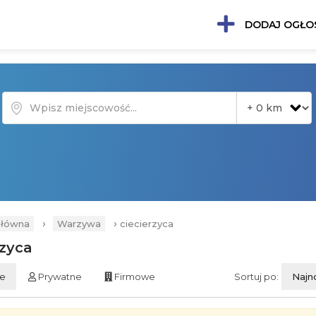
DODAJ OGŁO
›
›
główna
Warzywa
ciecierzyca
rzyca
ie
Prywatne
Firmowe
Sortuj po:
Najn