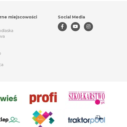
rne miejscowości
Social Media
odlaska
wa
o
ca