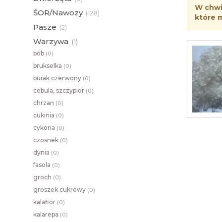
W chwil
ŚOR/Nawozy
(
128)
które 
Pasze
(
2)
Warzywa
(
1)
bób
(
0)
brukselka
(
0)
burak czerwony
(
0)
cebula, szczypior
(
0)
chrzan
(
0)
cukinia
(
0)
cykoria
(
0)
czosnek
(
0)
dynia
(
0)
fasola
(
0)
groch
(
0)
groszek cukrowy
(
0)
kalafior
(
0)
kalarepa
(
0)