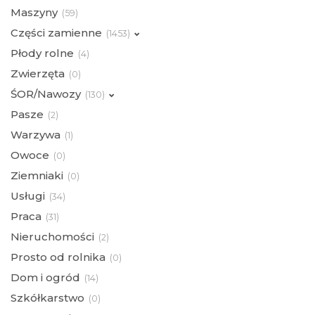
Maszyny
(
59)
Części zamienne
(
1453)
Płody rolne
(
4)
Zwierzęta
(
0)
ŚOR/Nawozy
(
130)
Pasze
(
2)
Warzywa
(
1)
Owoce
(
0)
Ziemniaki
(
0)
Usługi
(
34)
Praca
(
31)
Nieruchomości
(
2)
Prosto od rolnika
(
0)
Dom i ogród
(
14)
Szkółkarstwo
(
0)