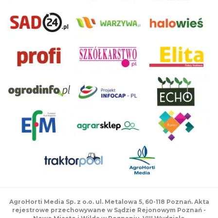
AgroHorti Media Sp. z o.o. ul. Metalowa 5, 60-118 Poznań. Akta
rejestrowe przechowywane w Sądzie Rejonowym Poznań -