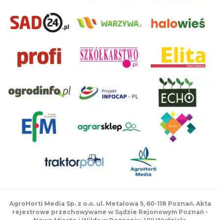
AgroHorti Media Sp. z o.o. ul. Metalowa 5, 60-118 Poznań. Akta
rejestrowe przechowywane w Sądzie Rejonowym Poznań -