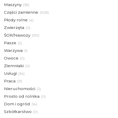
Maszyny
(
59)
Części zamienne
(
1453)
Płody rolne
(
4)
Zwierzęta
(
0)
ŚOR/Nawozy
(
130)
Pasze
(
2)
Warzywa
(
1)
Owoce
(
0)
Ziemniaki
(
0)
Usługi
(
34)
Praca
(
31)
Nieruchomości
(
2)
Prosto od rolnika
(
0)
Dom i ogród
(
14)
Szkółkarstwo
(
0)