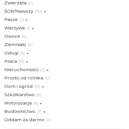
Zwierzęta
(
0)
ŚOR/Nawozy
(
132)
Pasze
(
2)
Warzywa
(
1)
Owoce
(
0)
Ziemniaki
(
0)
Usługi
(
6)
Praca
(
31)
Nieruchomości
(
2)
Prosto od rolnika
(
0)
Dom i ogród
(
12)
Szkółkarstwo
(
0)
Motoryzacja
(
6)
Budownictwo
(
7)
Oddam za darmo
(
0)