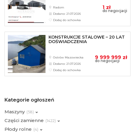
1 zł
Radom
do negocjacji
Dodano: 21.07.2026
Dodaj do schowka
KONSTRUKCJE STALOWE – 20 LAT
DOŚWIADCZENIA
9 999 999 zł
Ostrów Mazowiecka
do negocjacji
Dodano: 21.07.2026
Dodaj do schowka
Kategorie ogłoszeń
Maszyny
(
58)
Części zamienne
(
1422)
Płody rolne
(
4)