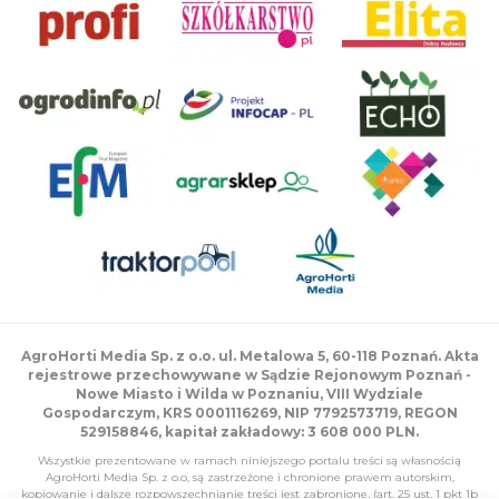
AgroHorti Media Sp. z o.o. ul. Metalowa 5, 60-118 Poznań. Akta
rejestrowe przechowywane w Sądzie Rejonowym Poznań -
Nowe Miasto i Wilda w Poznaniu, VIII Wydziale
Gospodarczym, KRS 0001116269, NIP 7792573719, REGON
529158846, kapitał zakładowy: 3 608 000 PLN.
Wszystkie prezentowane w ramach niniejszego portalu treści są własnością
AgroHorti Media Sp. z o.o, są zastrzeżone i chronione prawem autorskim,
kopiowanie i dalsze rozpowszechnianie treści jest zabronione. (art. 25 ust. 1 pkt 1b