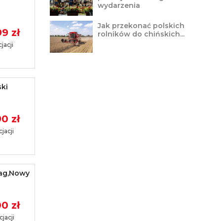
wydarzenia
Jak przekonać polskich
9 zł
rolników do chińskich...
jacji
ki
0 zł
jacji
ag,Nowy
0 zł
jacji