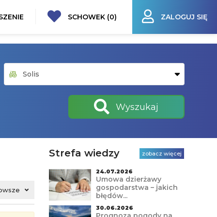
SZENIE
SCHOWEK (
0
)
ZALOGUJ SIĘ
Wyszukaj
Strefa wiedzy
zobacz więcej
24.07.2026
Umowa dzierżawy
gospodarstwa – jakich
owsze
błędów...
30.06.2026
Prognoza pogody na