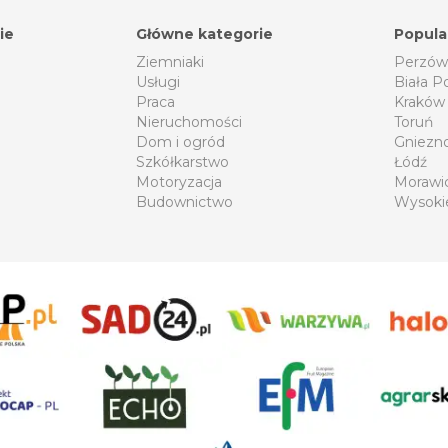
ie
Główne kategorie
Popula
Ziemniaki
Perzów
Usługi
Biała P
Praca
Kraków
Nieruchomości
Toruń
Dom i ogród
Gniezn
Szkółkarstwo
Łódź
Motoryzacja
Morawi
Budownictwo
Wysoki