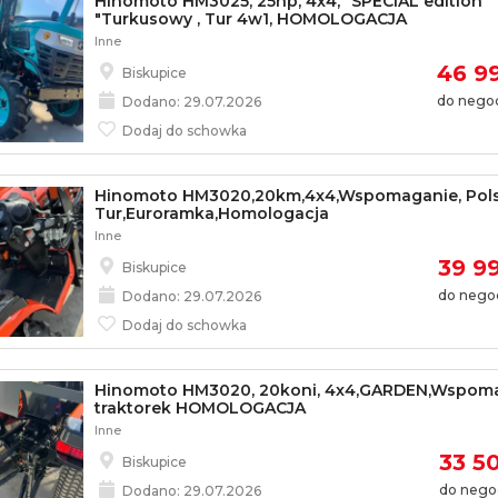
Hinomoto HM3025, 25hp, 4x4, "SPECIAL edition
"Turkusowy , Tur 4w1, HOMOLOGACJA
Inne
46 99
Biskupice
do negoc
Dodano: 29.07.2026
Dodaj do schowka
Hinomoto HM3020,20km,4x4,Wspomaganie, Pols
Tur,Euroramka,Homologacja
Inne
39 99
Biskupice
do negoc
Dodano: 29.07.2026
Dodaj do schowka
Hinomoto HM3020, 20koni, 4x4,GARDEN,Wspom
traktorek HOMOLOGACJA
Inne
33 50
Biskupice
do negoc
Dodano: 29.07.2026