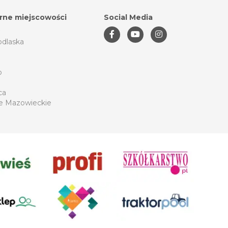
rne miejscowości
Social Media
odlaska
o
ca
e Mazowieckie