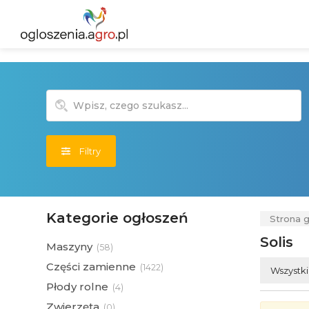
Filtry
Kategorie ogłoszeń
Strona 
Solis
Maszyny
(
58)
Części zamienne
(
1422)
Wszystk
Płody rolne
(
4)
Zwierzęta
(
0)