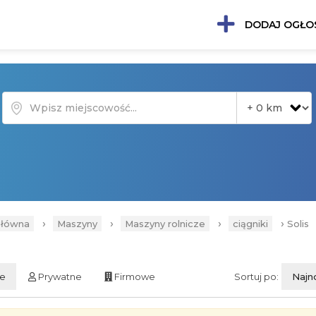
DODAJ OGŁO
›
›
›
›
główna
Maszyny
Maszyny rolnicze
ciągniki
Solis
ie
Prywatne
Firmowe
Sortuj po:
Najn