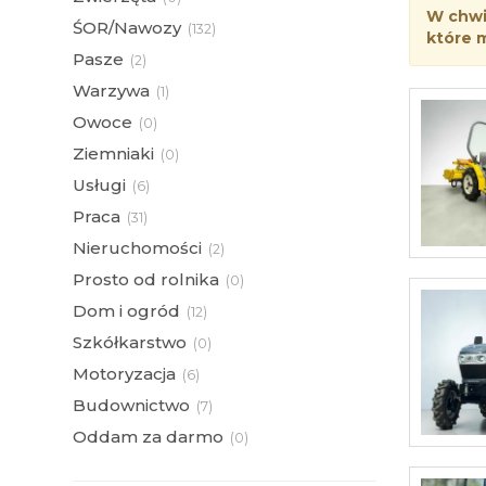
W chwil
ŚOR/Nawozy
(
132)
które 
Pasze
(
2)
Warzywa
(
1)
Owoce
(
0)
Ziemniaki
(
0)
Usługi
(
6)
Praca
(
31)
Nieruchomości
(
2)
Prosto od rolnika
(
0)
Dom i ogród
(
12)
Szkółkarstwo
(
0)
Motoryzacja
(
6)
Budownictwo
(
7)
Oddam za darmo
(
0)