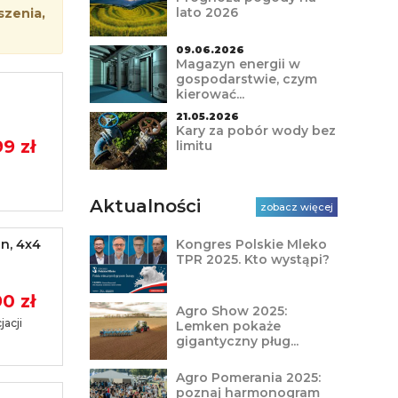
lato 2026
szenia,
09.06.2026
Magazyn energii w
gospodarstwie, czym
kierować...
21.05.2026
Kary za pobór wody bez
9 zł
limitu
Aktualności
zobacz więcej
n, 4x4
Kongres Polskie Mleko
TPR 2025. Kto wystąpi?
0 zł
Agro Show 2025:
acji
Lemken pokaże
gigantyczny pług...
Agro Pomerania 2025:
poznaj harmonogram