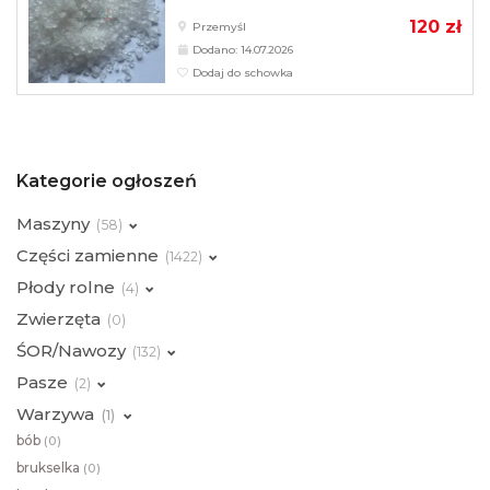
120 zł
Przemyśl
Dodano: 14.07.2026
Dodaj do schowka
Kategorie ogłoszeń
Maszyny
(
58)
Części zamienne
(
1422)
Płody rolne
(
4)
Zwierzęta
(
0)
ŚOR/Nawozy
(
132)
Pasze
(
2)
Warzywa
(
1)
bób
(
0)
brukselka
(
0)