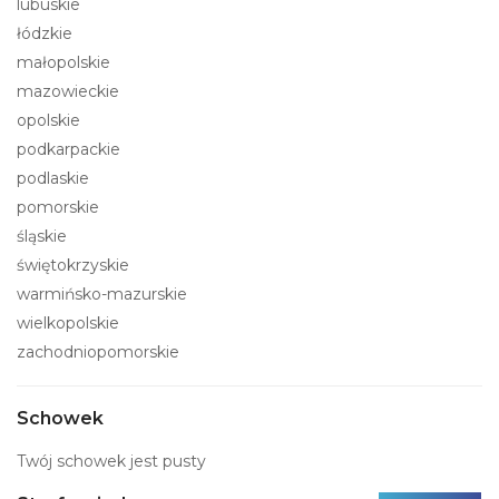
lubuskie
łódzkie
małopolskie
mazowieckie
opolskie
podkarpackie
podlaskie
pomorskie
śląskie
świętokrzyskie
warmińsko-mazurskie
wielkopolskie
zachodniopomorskie
Schowek
Twój schowek jest pusty