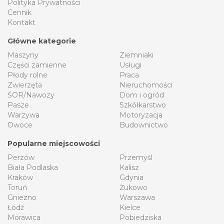
Polityka Prywatności
Cennik
Kontakt
Główne kategorie
Maszyny
Ziemniaki
Części zamienne
Usługi
Płody rolne
Praca
Zwierzęta
Nieruchomości
ŚOR/Nawozy
Dom i ogród
Pasze
Szkółkarstwo
Warzywa
Motoryzacja
Owoce
Budownictwo
Popularne miejscowości
Perzów
Przemyśl
Biała Podlaska
Kalisz
Kraków
Gdynia
Toruń
Żukowo
Gniezno
Warszawa
Łódź
Kielce
Morawica
Pobiedziska