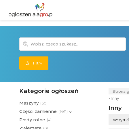
Filtry
Kategorie ogłoszeń
Strona 
›
Inny
Maszyny
(
60)
Inny
Części zamienne
(
1461)
Płody rolne
Wszystk
(
4)
Zwierzęta
(
0)