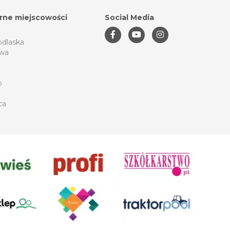
rne miejscowości
Social Media
odlaska
wa
o
ca