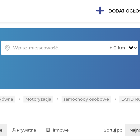
DODAJ OGŁO
›
›
›
główna
Motoryzacja
samochody osobowe
LAND R
ie
Prywatne
Firmowe
Sortuj po:
Najn