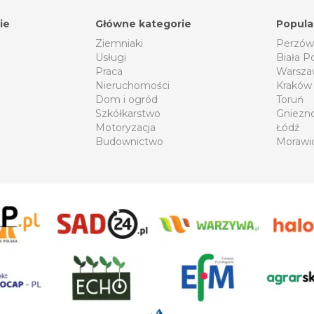
ie
Główne kategorie
Popula
Ziemniaki
Perzów
Usługi
Biała P
Praca
Warsza
Nieruchomości
Kraków
Dom i ogród
Toruń
Szkółkarstwo
Gniezn
Motoryzacja
Łódź
Budownictwo
Morawi