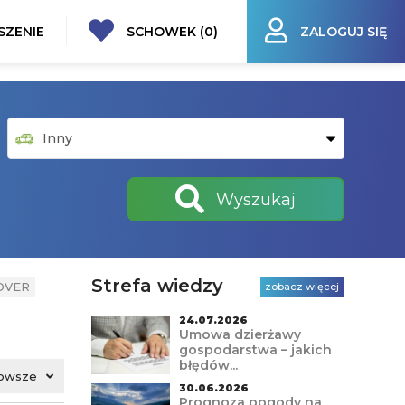
SZENIE
SCHOWEK (
0
)
ZALOGUJ SIĘ
Wyszukaj
Strefa wiedzy
OVER
zobacz więcej
24.07.2026
Umowa dzierżawy
gospodarstwa – jakich
błędów...
owsze
30.06.2026
Prognoza pogody na