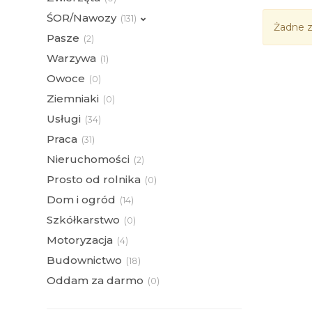
ŚOR/Nawozy
(
131)
Żadne z
Pasze
(
2)
Warzywa
(
1)
Owoce
(
0)
Ziemniaki
(
0)
Usługi
(
34)
Praca
(
31)
Nieruchomości
(
2)
Prosto od rolnika
(
0)
Dom i ogród
(
14)
Szkółkarstwo
(
0)
Motoryzacja
(
4)
Budownictwo
(
18)
Oddam za darmo
(
0)