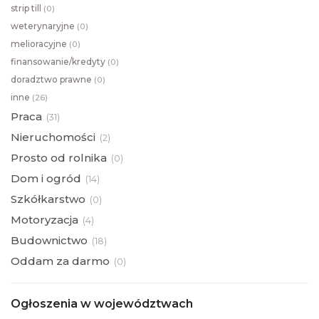
strip till
(
0)
weterynaryjne
(
0)
melioracyjne
(
0)
finansowanie/kredyty
(
0)
doradztwo prawne
(
0)
inne
(
26)
Praca
(
31)
Nieruchomości
(
2)
Prosto od rolnika
(
0)
Dom i ogród
(
14)
Szkółkarstwo
(
0)
Motoryzacja
(
4)
Budownictwo
(
18)
Oddam za darmo
(
0)
Ogłoszenia w województwach