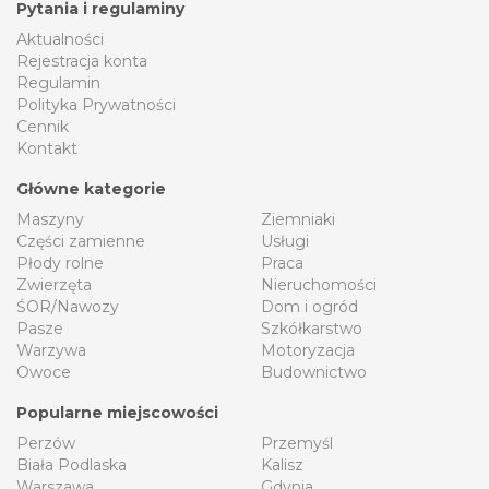
Pytania i regulaminy
Aktualności
Rejestracja konta
Regulamin
Polityka Prywatności
Cennik
Kontakt
Główne kategorie
Maszyny
Ziemniaki
Części zamienne
Usługi
Płody rolne
Praca
Zwierzęta
Nieruchomości
ŚOR/Nawozy
Dom i ogród
Pasze
Szkółkarstwo
Warzywa
Motoryzacja
Owoce
Budownictwo
Popularne miejscowości
Perzów
Przemyśl
Biała Podlaska
Kalisz
Warszawa
Gdynia