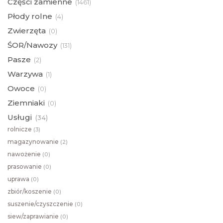
Części zamienne
(
1461)
Płody rolne
(
4)
Zwierzęta
(
0)
ŚOR/Nawozy
(
131)
Pasze
(
2)
Warzywa
(
1)
Owoce
(
0)
Ziemniaki
(
0)
Usługi
(
34)
rolnicze
(
3)
magazynowanie
(
2)
nawożenie
(
0)
prasowanie
(
0)
uprawa
(
0)
zbiór/koszenie
(
0)
suszenie/czyszczenie
(
0)
siew/zaprawianie
(
0)