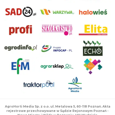
AgroHorti Media Sp. z o.o. ul. Metalowa 5, 60-118 Poznań. Akta
rejestrowe przechowywane w Sądzie Rejonowym Poznań -