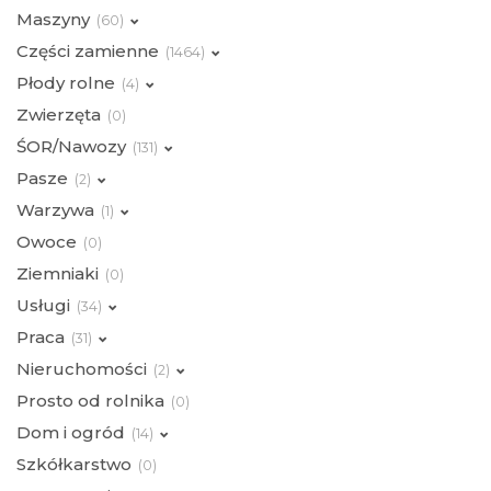
Maszyny
(
60)
Części zamienne
(
1464)
Płody rolne
(
4)
Zwierzęta
(
0)
ŚOR/Nawozy
(
131)
Pasze
(
2)
Warzywa
(
1)
Owoce
(
0)
Ziemniaki
(
0)
Usługi
(
34)
Praca
(
31)
Nieruchomości
(
2)
Prosto od rolnika
(
0)
Dom i ogród
(
14)
Szkółkarstwo
(
0)