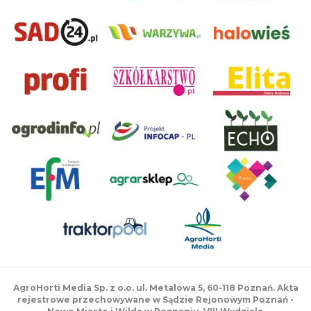
AgroHorti Media Sp. z o.o. ul. Metalowa 5, 60-118 Poznań. Akta
rejestrowe przechowywane w Sądzie Rejonowym Poznań -