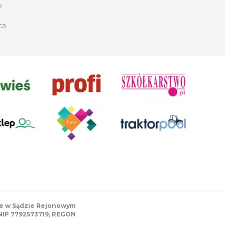
o
ca
ane w Sądzie Rejonowym
 NIP 7792573719, REGON