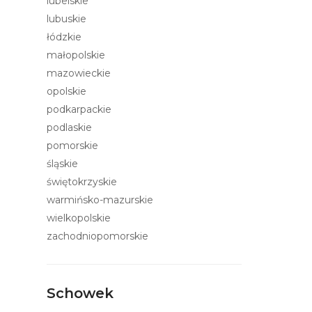
lubelskie
lubuskie
łódzkie
małopolskie
mazowieckie
opolskie
podkarpackie
podlaskie
pomorskie
śląskie
świętokrzyskie
warmińsko-mazurskie
wielkopolskie
zachodniopomorskie
Schowek