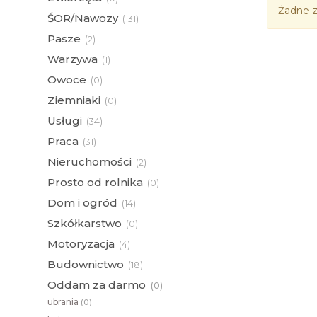
Żadne z
ŚOR/Nawozy
(
131)
Pasze
(
2)
Warzywa
(
1)
Owoce
(
0)
Ziemniaki
(
0)
Usługi
(
34)
Praca
(
31)
Nieruchomości
(
2)
Prosto od rolnika
(
0)
Dom i ogród
(
14)
Szkółkarstwo
(
0)
Motoryzacja
(
4)
Budownictwo
(
18)
Oddam za darmo
(
0)
ubrania
(
0)