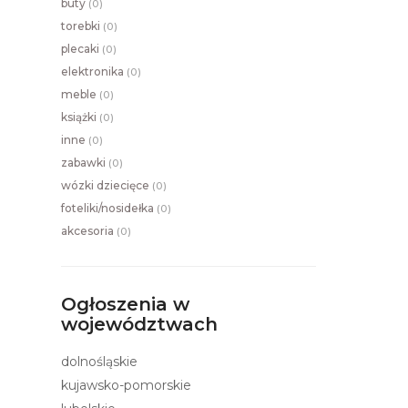
buty
(
0)
torebki
(
0)
plecaki
(
0)
elektronika
(
0)
meble
(
0)
książki
(
0)
inne
(
0)
zabawki
(
0)
wózki dziecięce
(
0)
foteliki/nosidełka
(
0)
akcesoria
(
0)
Ogłoszenia w
województwach
dolnośląskie
kujawsko-pomorskie