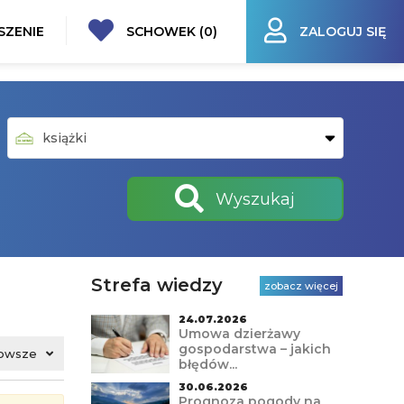
SZENIE
SCHOWEK (
0
)
ZALOGUJ SIĘ
Wyszukaj
Strefa wiedzy
zobacz więcej
24.07.2026
Umowa dzierżawy
gospodarstwa – jakich
owsze
błędów...
30.06.2026
Prognoza pogody na