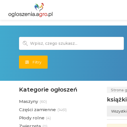
Filtry
Kategorie ogłoszeń
Strona 
książki
Maszyny
(
60)
Części zamienne
(
1461)
Wszystk
Płody rolne
(
4)
Zwierzęta
(
0)