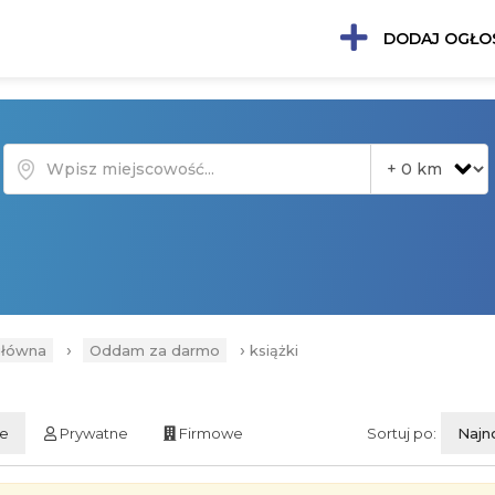
DODAJ OGŁO
›
›
główna
Oddam za darmo
książki
ie
Prywatne
Firmowe
Sortuj po:
Najn