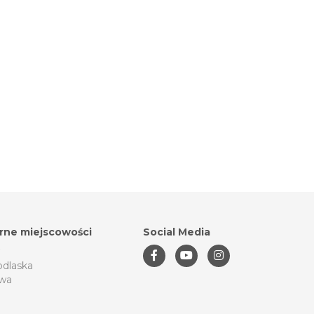
rne miejscowości
Social Media
odlaska
wa