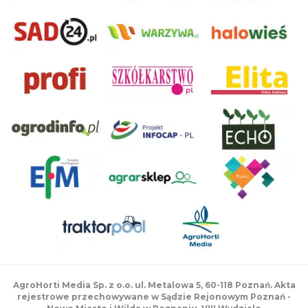
AgroHorti Media Sp. z o.o. ul. Metalowa 5, 60-118 Poznań. Akta
rejestrowe przechowywane w Sądzie Rejonowym Poznań -