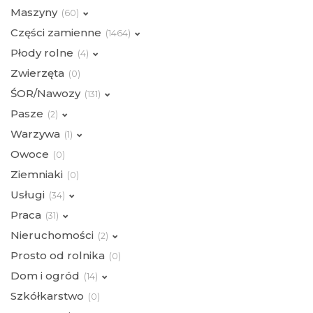
Maszyny
(
60)
Części zamienne
(
1464)
Płody rolne
(
4)
Zwierzęta
(
0)
ŚOR/Nawozy
(
131)
Pasze
(
2)
Warzywa
(
1)
Owoce
(
0)
Ziemniaki
(
0)
Usługi
(
34)
Praca
(
31)
Nieruchomości
(
2)
Prosto od rolnika
(
0)
Dom i ogród
(
14)
Szkółkarstwo
(
0)