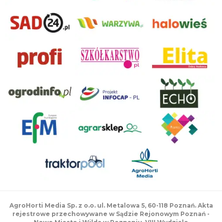
AgroHorti Media Sp. z o.o. ul. Metalowa 5, 60-118 Poznań. Akta
rejestrowe przechowywane w Sądzie Rejonowym Poznań -