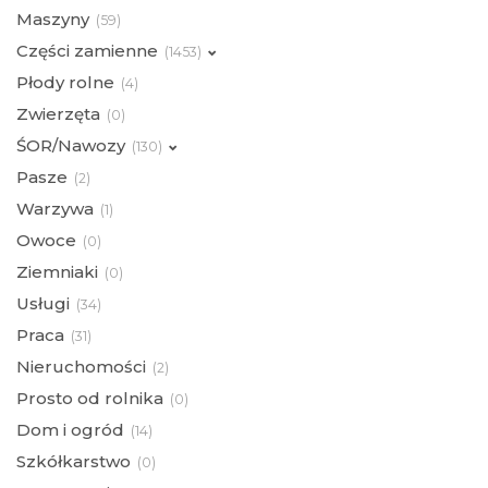
Maszyny
(
59)
Części zamienne
(
1453)
Płody rolne
(
4)
Zwierzęta
(
0)
ŚOR/Nawozy
(
130)
Pasze
(
2)
Warzywa
(
1)
Owoce
(
0)
Ziemniaki
(
0)
Usługi
(
34)
Praca
(
31)
Nieruchomości
(
2)
Prosto od rolnika
(
0)
Dom i ogród
(
14)
Szkółkarstwo
(
0)