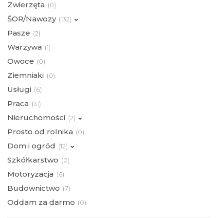
Zwierzęta
(
0)
ŚOR/Nawozy
(
132)
Pasze
(
2)
Warzywa
(
1)
Owoce
(
0)
Ziemniaki
(
0)
Usługi
(
6)
Praca
(
31)
Nieruchomości
(
2)
Prosto od rolnika
(
0)
Dom i ogród
(
12)
Szkółkarstwo
(
0)
Motoryzacja
(
6)
Budownictwo
(
7)
Oddam za darmo
(
0)