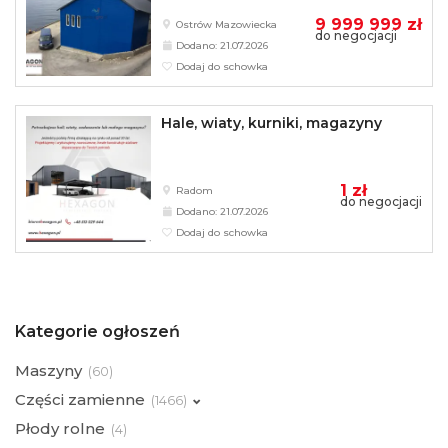
9 999 999 zł
Ostrów Mazowiecka
do negocjacji
Dodano: 21.07.2026
Dodaj do schowka
Hale, wiaty, kurniki, magazyny
1 zł
Radom
do negocjacji
Dodano: 21.07.2026
Dodaj do schowka
Kategorie ogłoszeń
Maszyny
(
60)
Części zamienne
(
1466)
Płody rolne
(
4)