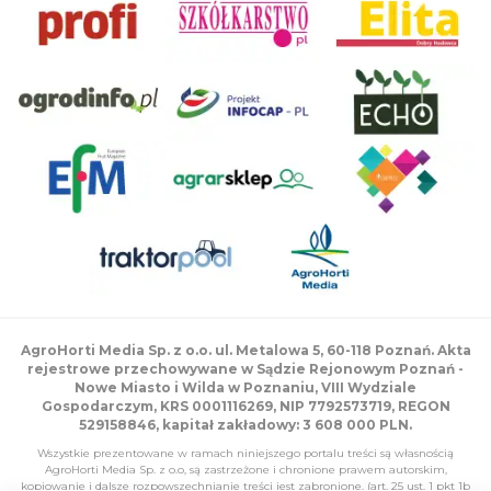
AgroHorti Media Sp. z o.o. ul. Metalowa 5, 60-118 Poznań. Akta
rejestrowe przechowywane w Sądzie Rejonowym Poznań -
Nowe Miasto i Wilda w Poznaniu, VIII Wydziale
Gospodarczym, KRS 0001116269, NIP 7792573719, REGON
529158846, kapitał zakładowy: 3 608 000 PLN.
Wszystkie prezentowane w ramach niniejszego portalu treści są własnością
AgroHorti Media Sp. z o.o, są zastrzeżone i chronione prawem autorskim,
kopiowanie i dalsze rozpowszechnianie treści jest zabronione. (art. 25 ust. 1 pkt 1b