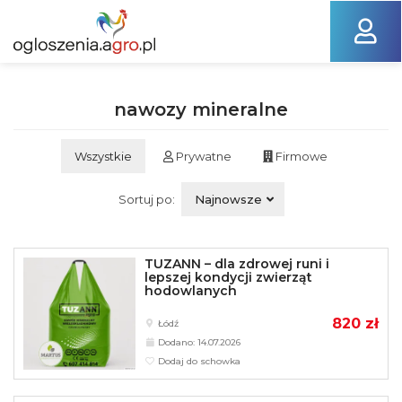
nawozy mineralne
Wszystkie
Prywatne
Firmowe
Sortuj po:
Najnowsze
TUZANN – dla zdrowej runi i
lepszej kondycji zwierząt
hodowlanych
820 zł
Łódź
Dodano: 14.07.2026
Dodaj do schowka