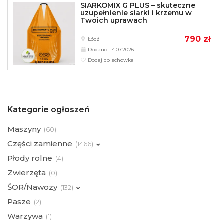
SIARKOMIX G PLUS – skuteczne
uzupełnienie siarki i krzemu w
Twoich uprawach
790 zł
Łódź
Dodano: 14.07.2026
Dodaj do schowka
Kategorie ogłoszeń
Maszyny
(
60)
Części zamienne
(
1466)
Płody rolne
(
4)
Zwierzęta
(
0)
ŚOR/Nawozy
(
132)
Pasze
(
2)
Warzywa
(
1)