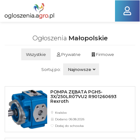
Ogłoszenia
Małopolskie
Wszystkie
Prywatne
Firmowe
Sortuj po:
Najnowsze
POMPA ZĘBATA PGH5-
3X/250LR07VU2 R901260693
Rexroth
Kraków
Dodano: 06.08.2026
Dodaj do schowka