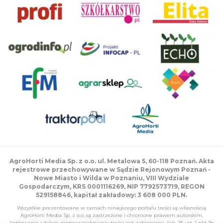
AgroHorti Media Sp. z o.o. ul. Metalowa 5, 60-118 Poznań. Akta
rejestrowe przechowywane w Sądzie Rejonowym Poznań -
Nowe Miasto i Wilda w Poznaniu, VIII Wydziale
Gospodarczym, KRS 0001116269, NIP 7792573719, REGON
529158846, kapitał zakładowy: 3 608 000 PLN.
Wszystkie prezentowane w ramach niniejszego portalu treści są własnością
AgroHorti Media Sp. z o.o, są zastrzeżone i chronione prawem autorskim,
kopiowanie i dalsze rozpowszechnianie treści jest zabronione. (art. 25 ust. 1 pkt 1b