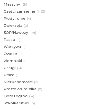
Maszyny
(
59)
Części zamienne
(
1453)
Płody rolne
(
4)
Zwierzęta
(
0)
ŚOR/Nawozy
(
129)
Pasze
(
2)
Warzywa
(
1)
Owoce
(
0)
Ziemniaki
(
0)
Usługi
(
34)
Praca
(
31)
Nieruchomości
(
2)
Prosto od rolnika
(
0)
Dom i ogród
(
14)
Szkółkarstwo
(
0)