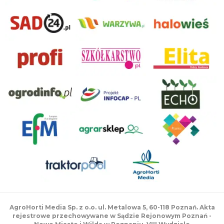
AgroHorti Media Sp. z o.o. ul. Metalowa 5, 60-118 Poznań. Akta
rejestrowe przechowywane w Sądzie Rejonowym Poznań -