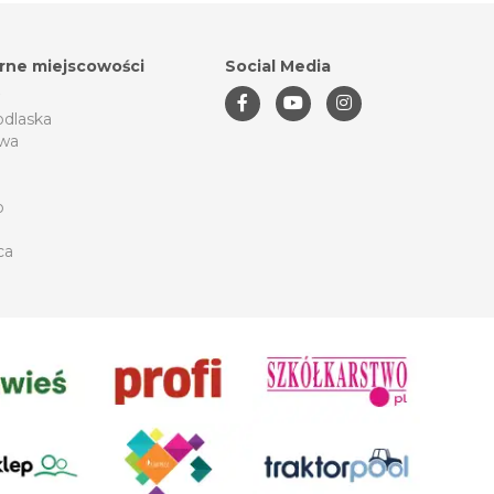
rne miejscowości
Social Media
odlaska
wa
o
ca