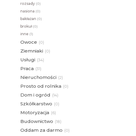
rozsady
(
0)
nasiona
(
0)
bakłażan
(
0)
brokuł
(
0)
inne
(
1)
Owoce
(
0)
Ziemniaki
(
0)
Usługi
(
34)
Praca
(
31)
Nieruchomości
(
2)
Prosto od rolnika
(
0)
Dom i ogród
(
14)
Szkółkarstwo
(
0)
Motoryzacja
(
6)
Budownictwo
(
18)
Oddam za darmo
(
0)