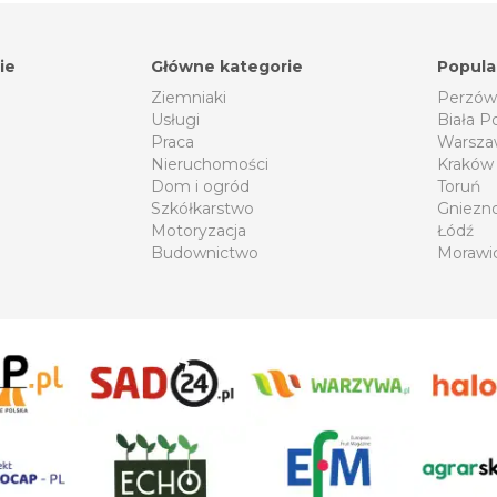
ie
Główne kategorie
Popula
Ziemniaki
Perzów
Usługi
Biała P
Praca
Warsza
Nieruchomości
Kraków
Dom i ogród
Toruń
Szkółkarstwo
Gniezn
Motoryzacja
Łódź
Budownictwo
Morawi