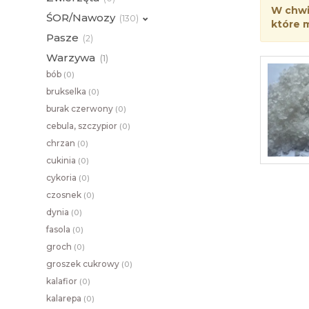
W chwil
ŚOR/Nawozy
(
130)
które 
Pasze
(
2)
Warzywa
(
1)
bób
(
0)
brukselka
(
0)
burak czerwony
(
0)
cebula, szczypior
(
0)
chrzan
(
0)
cukinia
(
0)
cykoria
(
0)
czosnek
(
0)
dynia
(
0)
fasola
(
0)
groch
(
0)
groszek cukrowy
(
0)
kalafior
(
0)
kalarepa
(
0)