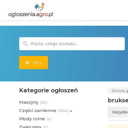
Filtry
Kategorie ogłoszeń
Strona 
brukse
Maszyny
(
60)
Części zamienne
(
1464)
Wszystk
Płody rolne
(
4)
Zwierzęta
(
0)