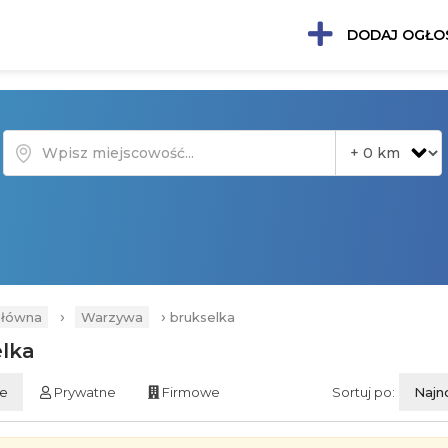
DODAJ OGŁO
›
›
główna
Warzywa
brukselka
lka
ie
Prywatne
Firmowe
Sortuj po:
Najn