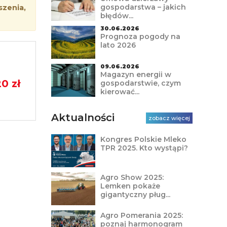
gospodarstwa – jakich
szenia,
błędów...
30.06.2026
Prognoza pogody na
lato 2026
09.06.2026
Magazyn energii w
20 zł
gospodarstwie, czym
kierować...
Aktualności
zobacz więcej
Kongres Polskie Mleko
TPR 2025. Kto wystąpi?
Agro Show 2025:
Lemken pokaże
gigantyczny pług...
Agro Pomerania 2025:
poznaj harmonogram