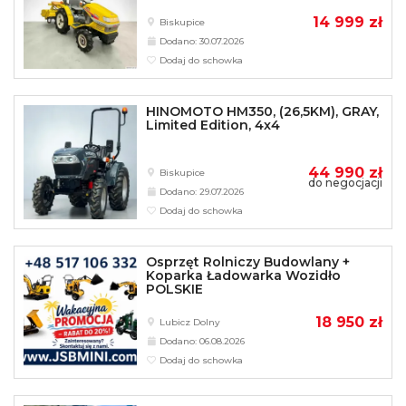
14 999 zł
Biskupice
Dodano: 30.07.2026
Dodaj do schowka
HINOMOTO HM350, (26,5KM), GRAY,
Limited Edition, 4x4
44 990 zł
Biskupice
do negocjacji
Dodano: 29.07.2026
Dodaj do schowka
Osprzęt Rolniczy Budowlany +
Koparka Ładowarka Wozidło
POLSKIE
18 950 zł
Lubicz Dolny
Dodano: 06.08.2026
Dodaj do schowka