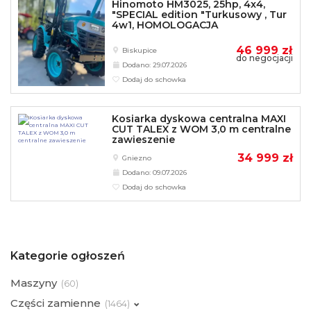
Hinomoto HM3025, 25hp, 4x4,
"SPECIAL edition "Turkusowy , Tur
4w1, HOMOLOGACJA
46 999 zł
Biskupice
do negocjacji
Dodano: 29.07.2026
Dodaj do schowka
Kosiarka dyskowa centralna MAXI
CUT TALEX z WOM 3,0 m centralne
zawieszenie
34 999 zł
Gniezno
Dodano: 09.07.2026
Dodaj do schowka
Kategorie ogłoszeń
Maszyny
(
60)
Części zamienne
(
1464)