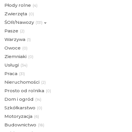
Płody rolne
(
4)
Zwierzęta
(
0)
ŚOR/Nawozy
(
131)
Pasze
(
2)
Warzywa
(
1)
Owoce
(
0)
Ziemniaki
(
0)
Usługi
(
34)
Praca
(
31)
Nieruchomości
(
2)
Prosto od rolnika
(
0)
Dom i ogród
(
14)
Szkółkarstwo
(
0)
Motoryzacja
(
6)
Budownictwo
(
18)