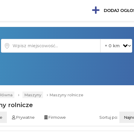
DODAJ OGŁO
›
›
główna
Maszyny
Maszyny rolnicze
y rolnicze
ie
Prywatne
Firmowe
Sortuj po:
Najn