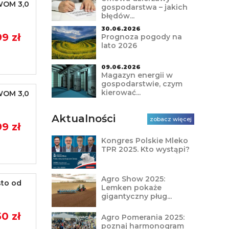
WOM 3,0
gospodarstwa – jakich
błędów...
30.06.2026
9 zł
Prognoza pogody na
lato 2026
09.06.2026
Magazyn energii w
gospodarstwie, czym
kierować...
WOM 3,0
Aktualności
zobacz więcej
9 zł
Kongres Polskie Mleko
TPR 2025. Kto wystąpi?
Agro Show 2025:
sto od
Lemken pokaże
gigantyczny pług...
0 zł
Agro Pomerania 2025:
poznaj harmonogram