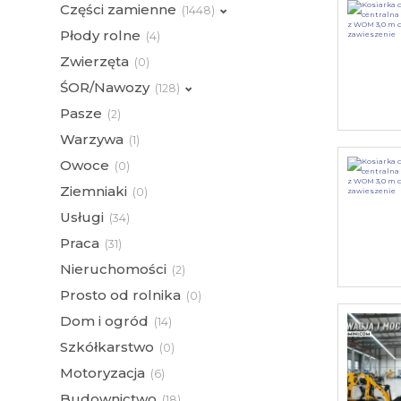
Części zamienne
(
1448)
Płody rolne
(
4)
Zwierzęta
(
0)
ŚOR/Nawozy
(
128)
Pasze
(
2)
Warzywa
(
1)
Owoce
(
0)
Ziemniaki
(
0)
Usługi
(
34)
Praca
(
31)
Nieruchomości
(
2)
Prosto od rolnika
(
0)
Dom i ogród
(
14)
Szkółkarstwo
(
0)
Motoryzacja
(
6)
Budownictwo
(
18)