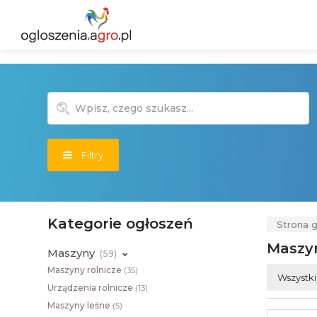
Filtry
Kategorie ogłoszeń
Strona 
Maszyn
Maszyny
(
59)
Maszyny rolnicze
(
35)
Wszystk
Urządzenia rolnicze
(
13)
Maszyny leśne
(
5)