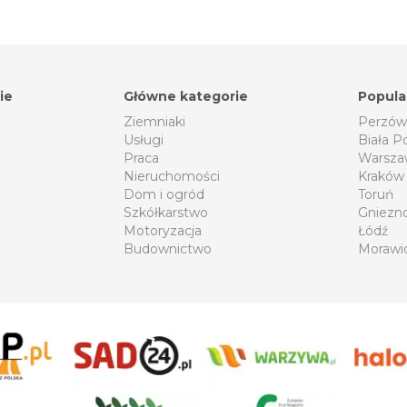
ie
Główne kategorie
Popula
Ziemniaki
Perzów
Usługi
Biała P
Praca
Warsza
Nieruchomości
Kraków
Dom i ogród
Toruń
Szkółkarstwo
Gniezn
Motoryzacja
Łódź
Budownictwo
Morawi