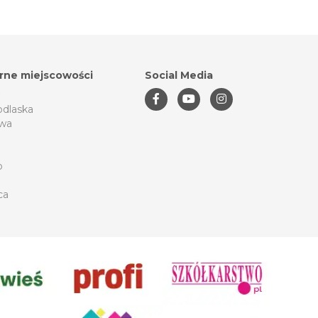
rne miejscowości
Social Media
odlaska
wa
o
ca