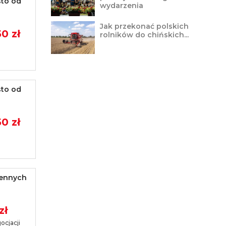
sto od
wydarzenia
Jak przekonać polskich
0 zł
rolników do chińskich...
sto od
0 zł
iennych
zł
ocjacji