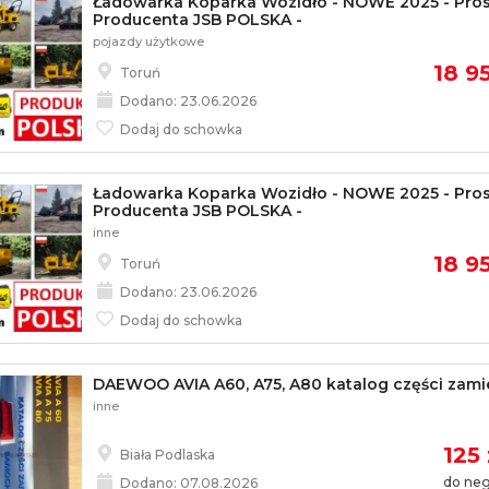
Ładowarka Koparka Wozidło - NOWE 2025 - Pro
Producenta JSB POLSKA -
pojazdy użytkowe
18 95
Toruń
Dodano: 23.06.2026
Dodaj do schowka
Ładowarka Koparka Wozidło - NOWE 2025 - Pro
Producenta JSB POLSKA -
inne
18 95
Toruń
Dodano: 23.06.2026
Dodaj do schowka
DAEWOO AVIA A60, A75, A80 katalog części zam
inne
125 
Biała Podlaska
do neg
Dodano: 07.08.2026