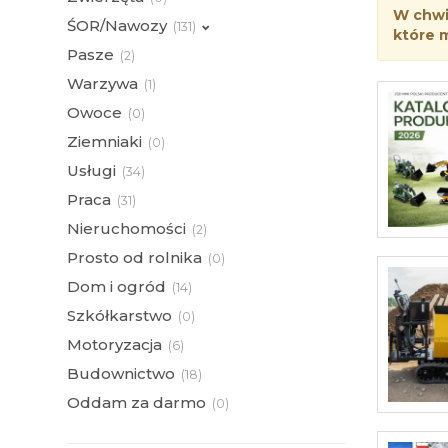
W chwil
ŚOR/Nawozy
(
131)
które 
Pasze
(
2)
Warzywa
(
1)
Owoce
(
0)
Ziemniaki
(
0)
Usługi
(
34)
Praca
(
31)
Nieruchomości
(
2)
Prosto od rolnika
(
0)
Dom i ogród
(
14)
Szkółkarstwo
(
0)
Motoryzacja
(
6)
Budownictwo
(
18)
Oddam za darmo
(
0)