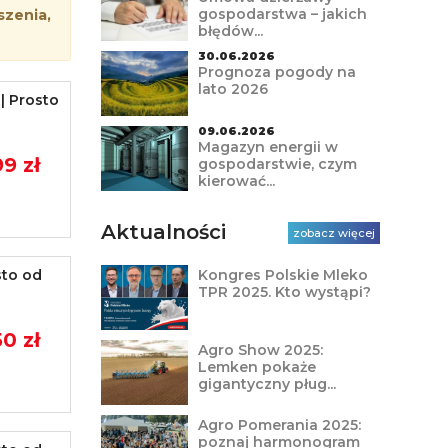
gospodarstwa – jakich
szenia,
błędów...
30.06.2026
Prognoza pogody na
lato 2026
| Prosto
09.06.2026
Magazyn energii w
9 zł
gospodarstwie, czym
kierować...
Aktualności
zobacz więcej
sto od
Kongres Polskie Mleko
TPR 2025. Kto wystąpi?
0 zł
Agro Show 2025:
Lemken pokaże
gigantyczny pług...
Agro Pomerania 2025:
poznaj harmonogram