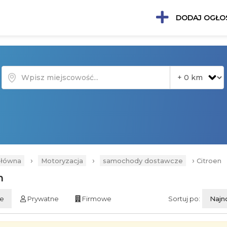
DODAJ OGŁO
›
›
›
główna
Motoryzacja
samochody dostawcze
Citroen
en
ie
Prywatne
Firmowe
Sortuj po:
Najn