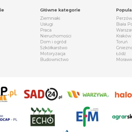
ie
Główne kategorie
Popula
Ziemniaki
Perzów
Usługi
Biała P
Praca
Warsza
Nieruchomości
Kraków
Dom i ogród
Toruń
Szkółkarstwo
Gniezn
Motoryzacja
Łódź
Budownictwo
Morawi