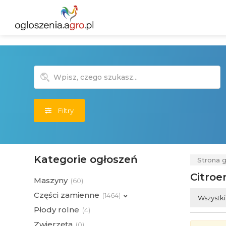
Filtry
Kategorie ogłoszeń
Strona 
Citro
Maszyny
(
60)
Części zamienne
(
1464)
Wszystk
Płody rolne
(
4)
Zwierzęta
(
0)