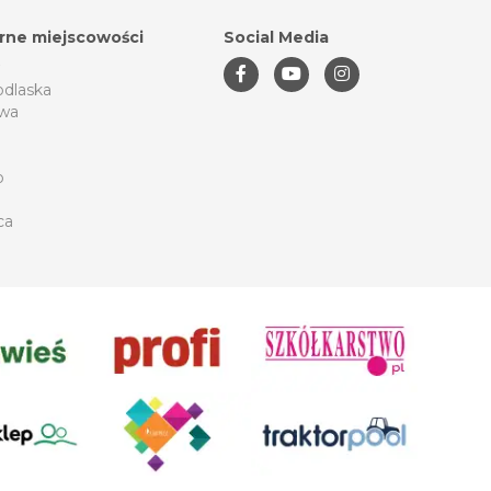
rne miejscowości
Social Media
odlaska
wa
o
ca