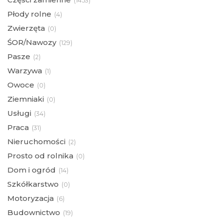
(
1453)
Płody rolne
(
4)
Zwierzęta
(
0)
ŚOR/Nawozy
(
129)
Pasze
(
2)
Warzywa
(
1)
Owoce
(
0)
Ziemniaki
(
0)
Usługi
(
34)
Praca
(
31)
Nieruchomości
(
2)
Prosto od rolnika
(
0)
Dom i ogród
(
14)
Szkółkarstwo
(
0)
Motoryzacja
(
6)
Budownictwo
(
19)