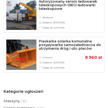
Autoryzowany serwis ładowarek
teleskopowych DIECI ładowarki
teleskopowe
Borkowo
Dodano: 30.07.2026
Dodaj do schowka
Piaskarka solarka komunalna
posypywarka samozaładowcza do
utrzymania dróg i ulic placów
8 960 zł
Gniezno
Dodano: 16.07.2026
Dodaj do schowka
Kategorie ogłoszeń
Maszyny
(
59)
Części zamienne