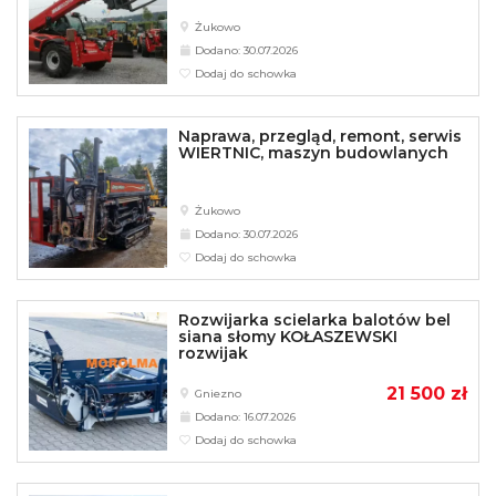
Żukowo
Dodano: 30.07.2026
Dodaj do schowka
Naprawa, przegląd, remont, serwis
WIERTNIC, maszyn budowlanych
Żukowo
Dodano: 30.07.2026
Dodaj do schowka
Rozwijarka scielarka balotów bel
siana słomy KOŁASZEWSKI
rozwijak
21 500 zł
Gniezno
Dodano: 16.07.2026
Dodaj do schowka