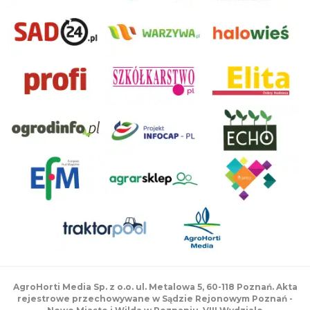
AgroHorti Media Sp. z o.o. ul. Metalowa 5, 60-118 Poznań. Akta
rejestrowe przechowywane w Sądzie Rejonowym Poznań -