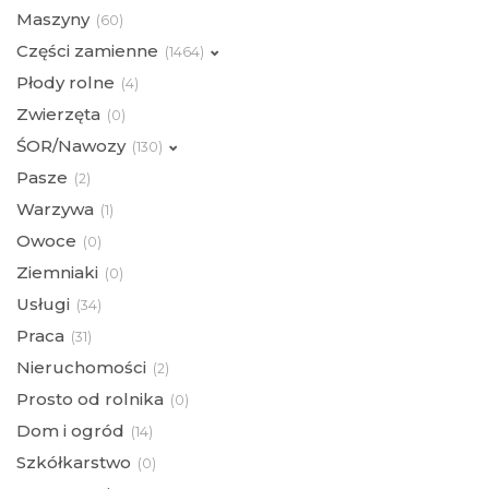
Maszyny
(
60)
Części zamienne
(
1464)
Płody rolne
(
4)
Zwierzęta
(
0)
ŚOR/Nawozy
(
130)
Pasze
(
2)
Warzywa
(
1)
Owoce
(
0)
Ziemniaki
(
0)
Usługi
(
34)
Praca
(
31)
Nieruchomości
(
2)
Prosto od rolnika
(
0)
Dom i ogród
(
14)
Szkółkarstwo
(
0)