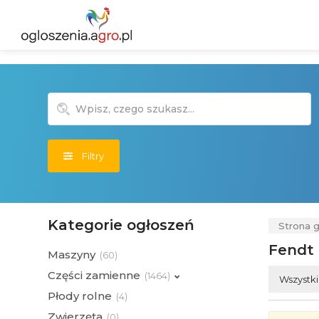
Filtry
Kategorie ogłoszeń
Strona 
Fendt
Maszyny
(
60)
Części zamienne
(
1464)
Wszystk
Płody rolne
(
4)
Zwierzęta
(
0)