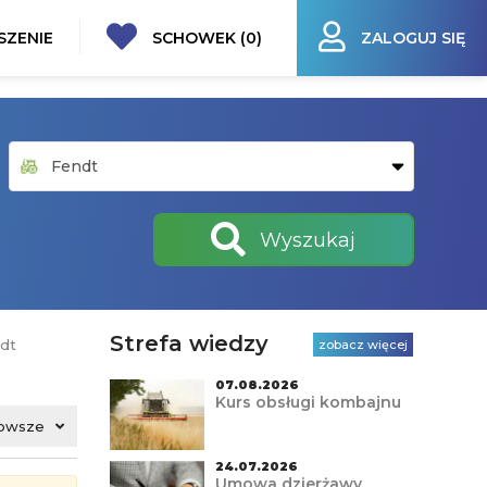
SZENIE
SCHOWEK (
0
)
ZALOGUJ SIĘ
Wyszukaj
Strefa wiedzy
dt
zobacz więcej
07.08.2026
Kurs obsługi kombajnu
owsze
24.07.2026
Umowa dzierżawy