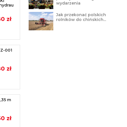
KI
wydarzenia
 hydrau
Jak przekonać polskich
0 zł
rolników do chińskich...
 Z-001
0 zł
1,35 m
0 zł