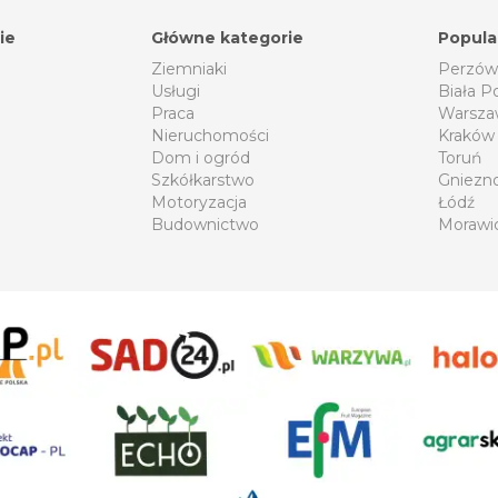
ie
Główne kategorie
Popula
Ziemniaki
Perzów
Usługi
Biała P
Praca
Warsza
Nieruchomości
Kraków
Dom i ogród
Toruń
Szkółkarstwo
Gniezn
Motoryzacja
Łódź
Budownictwo
Morawi