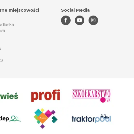
rne miejscowości
Social Media
odlaska
wa
o
ca