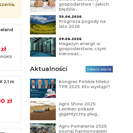
gospodarstwa – jakich
szenia,
błędów...
30.06.2026
Prognoza pogody na
lato 2026
neland
09.06.2026
Magazyn energii w
zł
gospodarstwie, czym
kierować...
ocjacji
Aktualności
zobacz więcej
 2,1 m
Kongres Polskie Mleko
TPR 2025. Kto wystąpi?
0 zł
Agro Show 2025:
Lemken pokaże
gigantyczny pług...
Agro Pomerania 2025:
poznaj harmonogram