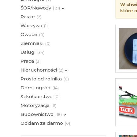
W chwil
ŚOR/Nawozy
(
131)
które 
Pasze
(
2)
Warzywa
(
1)
Owoce
(
0)
Ziemniaki
(
0)
Usługi
(
34)
Praca
(
31)
Nieruchomości
(
2)
Prosto od rolnika
(
0)
Dom i ogród
(
14)
Szkółkarstwo
(
0)
Motoryzacja
(
6)
Budownictwo
(
18)
Oddam za darmo
(
0)