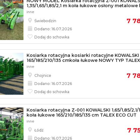
NOWY MODEL Kosiarka rotacyjna Z-001 KOWALS
1,35/1,65/1,85/2,1 m koła łukowe osłony metalowe
inne
7 78
Świebodzin
Dodano: 16.07.2026
Dodaj do schowka
Kosiarka rotacyjna kosiarki rotacyjne KOWALSKI
165/185/210/135 cmkoła łukowe NOWY TYP TALEX
inne
7 78
Chojnice
Dodano: 16.07.2026
Dodaj do schowka
Kosiarka rotacyjna Z-001 KOWALSKI 1,65/1,85/2,1/
koła łukowe 165/210/185/135 cm TALEX ECO CUT
inne
7 75
Łódź
Dodano: 16.07.2026