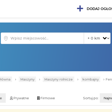
DODAJ OGŁO
›
›
›
›
główna
Maszyny
Maszyny rolnicze
kombajny
Fen
ie
Prywatne
Firmowe
Sortuj po:
Najn