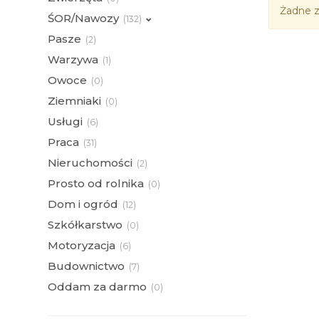
Żadne z
ŚOR/Nawozy
(
132)
Pasze
(
2)
Warzywa
(
1)
Owoce
(
0)
Ziemniaki
(
0)
Usługi
(
6)
Praca
(
31)
Nieruchomości
(
2)
Prosto od rolnika
(
0)
Dom i ogród
(
12)
Szkółkarstwo
(
0)
Motoryzacja
(
6)
Budownictwo
(
7)
Oddam za darmo
(
0)