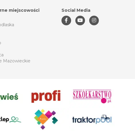
rne miejscowości
Social Media
odlaska
o
ca
e Mazowieckie