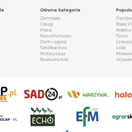
ie
Główne kategorie
Popula
Ziemniaki
Perzów
Usługi
Biała P
Praca
Kraków
Nieruchomości
Toruń
Dom i ogród
Gniezn
Szkółkarstwo
Łódź
Motoryzacja
Morawi
Budownictwo
Wysoki