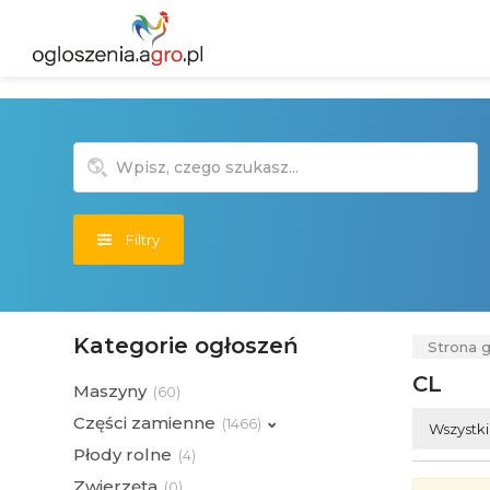
Filtry
Kategorie ogłoszeń
Strona 
CL
Maszyny
(
60)
Części zamienne
(
1466)
Wszystk
Płody rolne
(
4)
Zwierzęta
(
0)