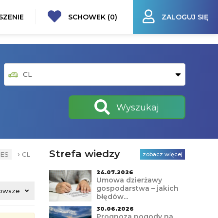
SZENIE
SCHOWEK (
0
)
ZALOGUJ SIĘ
Wyszukaj
Strefa wiedzy
›
ES
CL
zobacz więcej
24.07.2026
Umowa dzierżawy
gospodarstwa – jakich
owsze
błędów...
30.06.2026
Prognoza pogody na