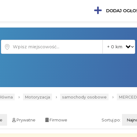
DODAJ OGŁO
›
›
›
główna
Motoryzacja
samochody osobowe
MERCED
ie
Prywatne
Firmowe
Sortuj po:
Najn