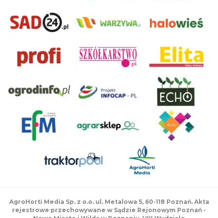
AgroHorti Media Sp. z o.o. ul. Metalowa 5, 60-118 Poznań. Akta
rejestrowe przechowywane w Sądzie Rejonowym Poznań -