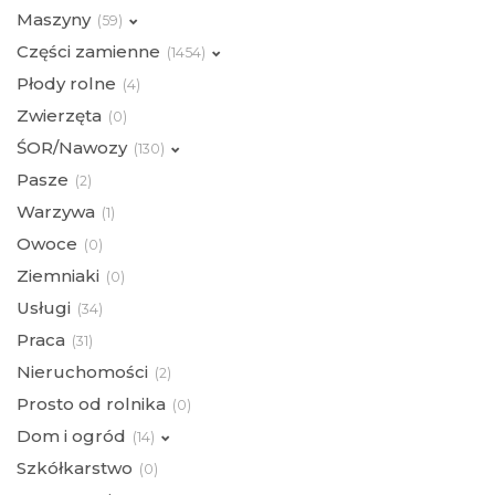
Maszyny
(
59)
Części zamienne
(
1454)
Płody rolne
(
4)
Zwierzęta
(
0)
ŚOR/Nawozy
(
130)
Pasze
(
2)
Warzywa
(
1)
Owoce
(
0)
Ziemniaki
(
0)
Usługi
(
34)
Praca
(
31)
Nieruchomości
(
2)
Prosto od rolnika
(
0)
Dom i ogród
(
14)
Szkółkarstwo
(
0)