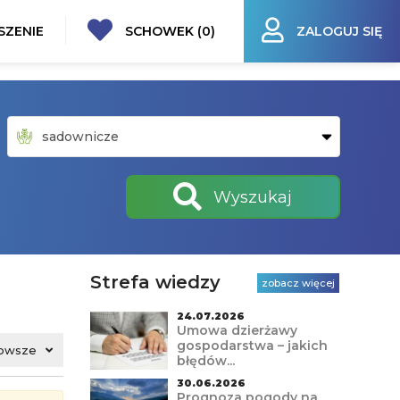
SZENIE
SCHOWEK (
0
)
ZALOGUJ SIĘ
Wyszukaj
Strefa wiedzy
zobacz więcej
24.07.2026
Umowa dzierżawy
gospodarstwa – jakich
owsze
błędów...
30.06.2026
Prognoza pogody na