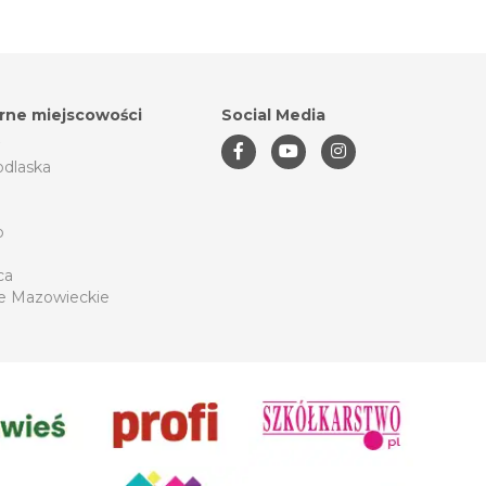
rne miejscowości
Social Media
odlaska
o
ca
e Mazowieckie