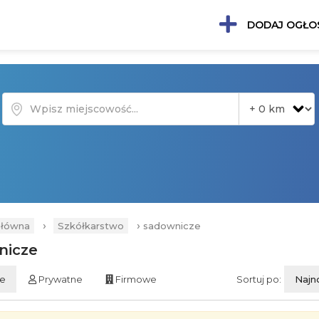
DODAJ OGŁO
›
›
główna
Szkółkarstwo
sadownicze
nicze
ie
Prywatne
Firmowe
Sortuj po:
Najn