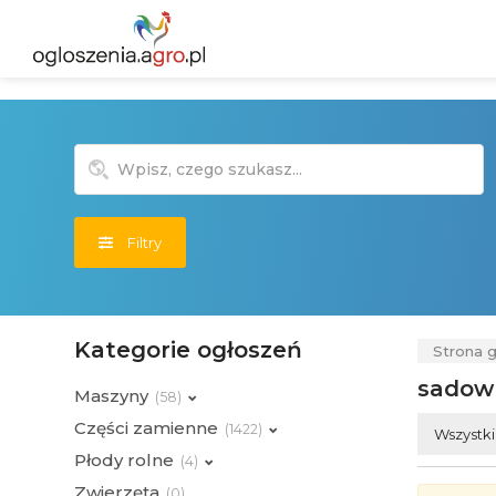
Filtry
Kategorie ogłoszeń
Strona 
sadow
Maszyny
(
58)
Części zamienne
(
1422)
Wszystk
Płody rolne
(
4)
Zwierzęta
(
0)