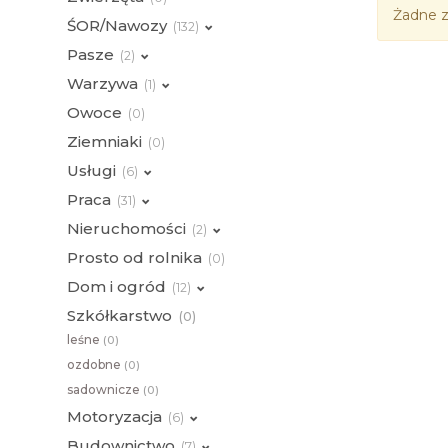
Żadne z
ŚOR/Nawozy
(
132)
Pasze
(
2)
Warzywa
(
1)
Owoce
(
0)
Ziemniaki
(
0)
Usługi
(
6)
Praca
(
31)
Nieruchomości
(
2)
Prosto od rolnika
(
0)
Dom i ogród
(
12)
Szkółkarstwo
(
0)
leśne
(
0)
ozdobne
(
0)
sadownicze
(
0)
Motoryzacja
(
6)
Budownictwo
(
7)