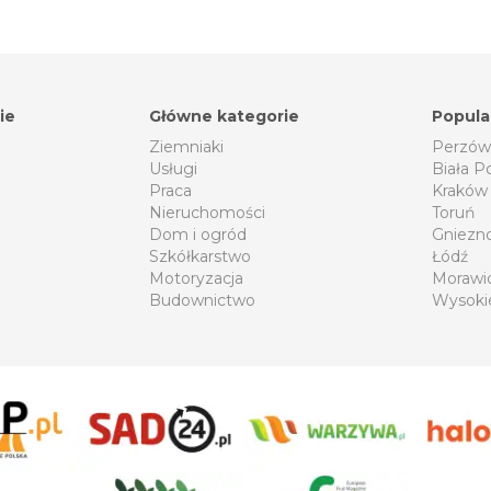
ie
Główne kategorie
Popula
Ziemniaki
Perzów
Usługi
Biała P
Praca
Kraków
Nieruchomości
Toruń
Dom i ogród
Gniezn
Szkółkarstwo
Łódź
Motoryzacja
Morawi
Budownictwo
Wysoki