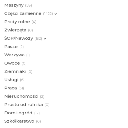
Maszyny
(
58)
Części zamienne
(
1422)
Płody rolne
(
4)
Zwierzęta
(
0)
ŚOR/Nawozy
(
132)
Pasze
(
2)
Warzywa
(
1)
Owoce
(
0)
Ziemniaki
(
0)
Usługi
(
6)
Praca
(
31)
Nieruchomości
(
2)
Prosto od rolnika
(
0)
Dom i ogród
(
12)
Szkółkarstwo
(
0)