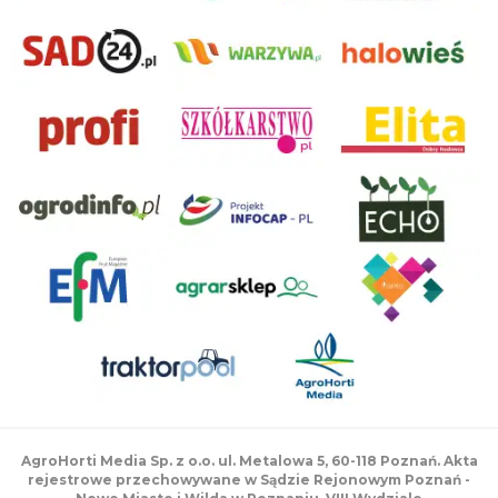
AgroHorti Media Sp. z o.o. ul. Metalowa 5, 60-118 Poznań. Akta
rejestrowe przechowywane w Sądzie Rejonowym Poznań -