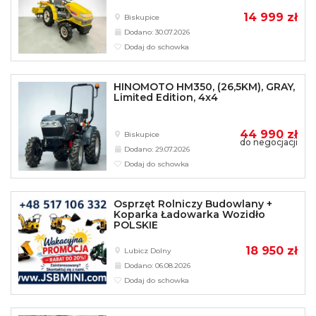
14 999 zł
Biskupice
Dodano: 30.07.2026
Dodaj do schowka
HINOMOTO HM350, (26,5KM), GRAY,
Limited Edition, 4x4
44 990 zł
Biskupice
do negocjacji
Dodano: 29.07.2026
Dodaj do schowka
Osprzęt Rolniczy Budowlany +
Koparka Ładowarka Wozidło
POLSKIE
18 950 zł
Lubicz Dolny
Dodano: 06.08.2026
Dodaj do schowka