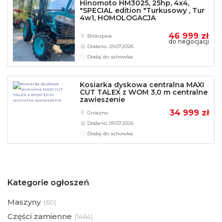
Hinomoto HM3025, 25hp, 4x4,
"SPECIAL edition "Turkusowy , Tur
4w1, HOMOLOGACJA
46 999 zł
Biskupice
do negocjacji
Dodano: 29.07.2026
Dodaj do schowka
Kosiarka dyskowa centralna MAXI
CUT TALEX z WOM 3,0 m centralne
zawieszenie
34 999 zł
Gniezno
Dodano: 09.07.2026
Dodaj do schowka
Kategorie ogłoszeń
Maszyny
(
60)
Części zamienne
(
1464)