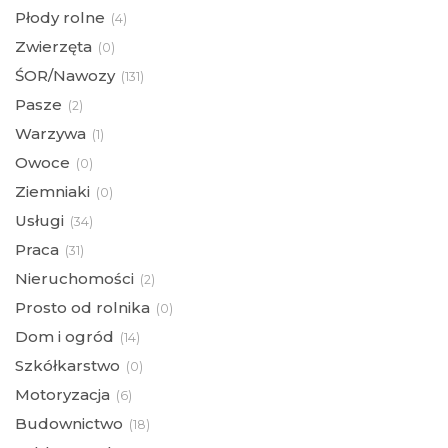
Płody rolne
(
4)
Zwierzęta
(
0)
ŚOR/Nawozy
(
131)
Pasze
(
2)
Warzywa
(
1)
Owoce
(
0)
Ziemniaki
(
0)
Usługi
(
34)
Praca
(
31)
Nieruchomości
(
2)
Prosto od rolnika
(
0)
Dom i ogród
(
14)
Szkółkarstwo
(
0)
Motoryzacja
(
6)
Budownictwo
(
18)