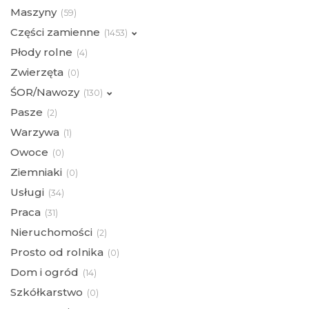
Maszyny
(
59)
Części zamienne
(
1453)
Płody rolne
(
4)
Zwierzęta
(
0)
ŚOR/Nawozy
(
130)
Pasze
(
2)
Warzywa
(
1)
Owoce
(
0)
Ziemniaki
(
0)
Usługi
(
34)
Praca
(
31)
Nieruchomości
(
2)
Prosto od rolnika
(
0)
Dom i ogród
(
14)
Szkółkarstwo
(
0)