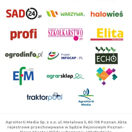
AgroHorti Media Sp. z o.o. ul. Metalowa 5, 60-118 Poznań. Akta
rejestrowe przechowywane w Sądzie Rejonowym Poznań -