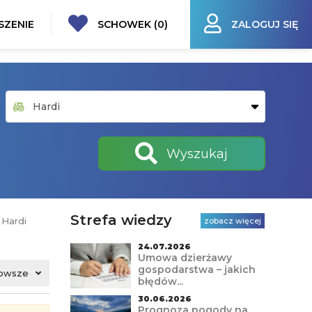
SZENIE
SCHOWEK (
0
)
ZALOGUJ SIĘ
Wyszukaj
Strefa wiedzy
›
Hardi
zobacz więcej
24.07.2026
Umowa dzierżawy
gospodarstwa – jakich
owsze
błędów...
30.06.2026
Prognoza pogody na