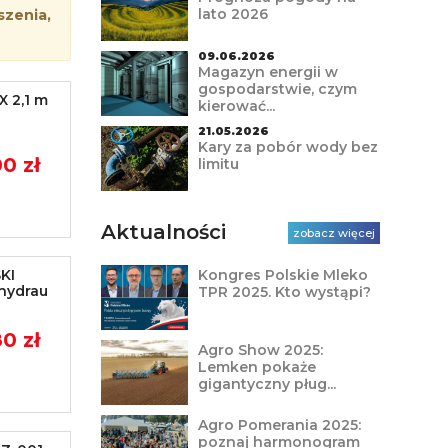
lato 2026
szenia,
09.06.2026
Magazyn energii w
gospodarstwie, czym
 2,1 m
kierować...
21.05.2026
Kary za pobór wody bez
0 zł
limitu
Aktualności
zobacz więcej
KI
Kongres Polskie Mleko
 hydrau
TPR 2025. Kto wystąpi?
0 zł
Agro Show 2025:
Lemken pokaże
gigantyczny pług...
Agro Pomerania 2025:
poznaj harmonogram