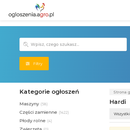
Filtry
Kategorie ogłoszeń
Strona 
Hardi
Maszyny
(
58)
Części zamienne
(
1422)
Wszystk
Płody rolne
(
4)
Zwierzęta
(
0)