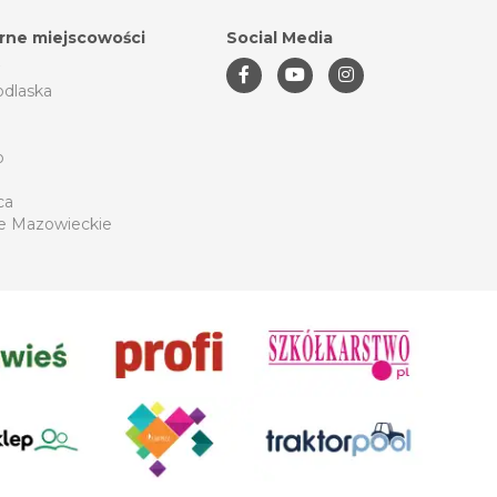
rne miejscowości
Social Media
odlaska
o
ca
e Mazowieckie