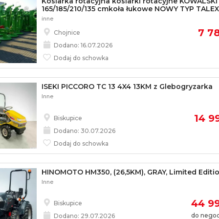
Kosiarka rotacyjna kosiarki rotacyjne KOWALSKI
165/185/210/135 cmkoła łukowe NOWY TYP TALEX
inne
7 78
Chojnice
Dodano: 16.07.2026
Dodaj do schowka
ISEKI PICCORO TC 13 4X4 13KM z Glebogryzarka
Inne
14 99
Biskupice
Dodano: 30.07.2026
Dodaj do schowka
HINOMOTO HM350, (26,5KM), GRAY, Limited Editio
Inne
44 99
Biskupice
do negocj
Dodano: 29.07.2026