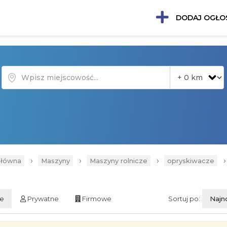
DODAJ OGŁO
›
›
›
główna
Maszyny
Maszyny rolnicze
opryskiwacze
ie
Prywatne
Firmowe
Sortuj po:
Najn