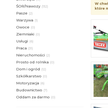
W chwil
ŚOR/Nawozy
(
132)
które 
Pasze
(
2)
Warzywa
(
1)
Owoce
(
0)
Ziemniaki
(
0)
Usługi
(
6)
Praca
(
31)
Nieruchomości
(
2)
Prosto od rolnika
(
0)
Dom i ogród
(
12)
Szkółkarstwo
(
0)
Motoryzacja
(
6)
Budownictwo
(
7)
Oddam za darmo
(
0)