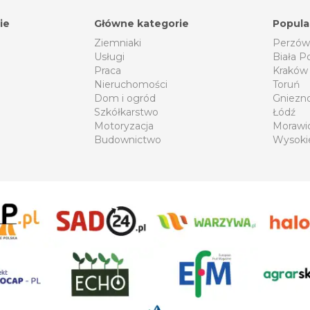
ie
Główne kategorie
Popula
Ziemniaki
Perzów
Usługi
Biała P
Praca
Kraków
Nieruchomości
Toruń
Dom i ogród
Gniezn
Szkółkarstwo
Łódź
Motoryzacja
Morawi
Budownictwo
Wysoki