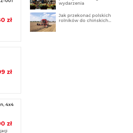
 Z-001
wydarzenia
Jak przekonać polskich
0 zł
rolników do chińskich...
9 zł
n, 4x4
0 zł
acji