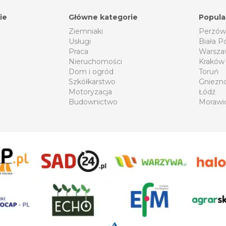
ie
Główne kategorie
Popula
Ziemniaki
Perzów
Usługi
Biała P
Praca
Warsza
Nieruchomości
Kraków
Dom i ogród
Toruń
Szkółkarstwo
Gniezn
Motoryzacja
Łódź
Budownictwo
Morawi