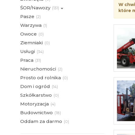
W chwil
ŚOR/Nawozy
(
131)
które 
Pasze
(
2)
Warzywa
(
1)
Owoce
(
0)
Ziemniaki
(
0)
Usługi
(
34)
Praca
(
31)
Nieruchomości
(
2)
Prosto od rolnika
(
0)
Dom i ogród
(
14)
Szkółkarstwo
(
0)
Motoryzacja
(
4)
Budownictwo
(
18)
Oddam za darmo
(
0)