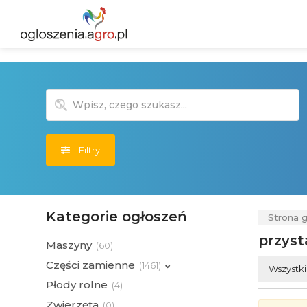
Filtry
Kategorie ogłoszeń
Strona 
przyst
Maszyny
(
60)
Części zamienne
(
1461)
Wszystk
Płody rolne
(
4)
Zwierzęta
(
0)