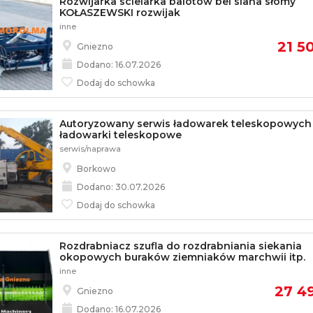
Rozwijarka scielarka balotów bel siana słomy
KOŁASZEWSKI rozwijak
inne
21 50
Gniezno
Dodano: 16.07.2026
Dodaj do schowka
Autoryzowany serwis ładowarek teleskopowych 
ładowarki teleskopowe
serwis/naprawa
Borkowo
Dodano: 30.07.2026
Dodaj do schowka
Rozdrabniacz szufla do rozdrabniania siekania
okopowych buraków ziemniaków marchwii itp.
inne
27 49
Gniezno
Dodano: 16.07.2026