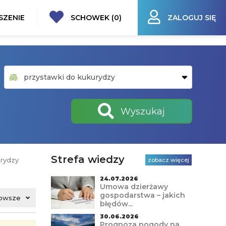
SZENIE
SCHOWEK (
0
)
ZALOGUJ SIĘ
Wyszukaj
Strefa wiedzy
urydzy
zobacz więcej
24.07.2026
Umowa dzierżawy
gospodarstwa – jakich
owsze
błędów...
30.06.2026
Prognoza pogody na