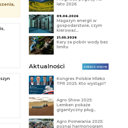
lato 2026
szenia,
09.06.2026
Magazyn energii w
gospodarstwie, czym
s,
kierować...
21.05.2026
Kary za pobór wody bez
limitu
Aktualności
zobacz więcej
aszyn
Kongres Polskie Mleko
TPR 2025. Kto wystąpi?
Agro Show 2025:
Lemken pokaże
gigantyczny pług...
Agro Pomerania 2025:
poznaj harmonogram