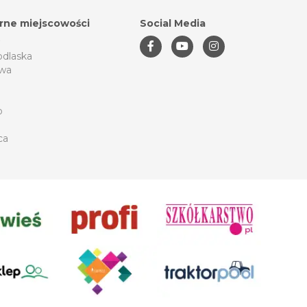
rne miejscowości
Social Media
odlaska
wa
o
ca