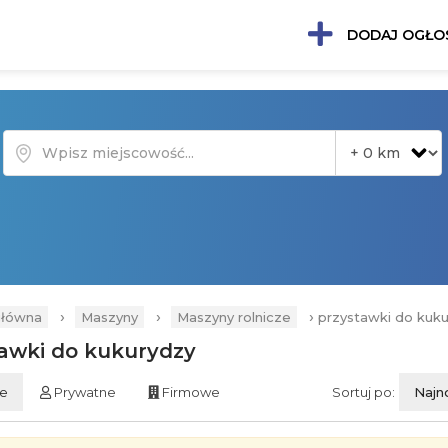
DODAJ OGŁO
›
›
›
główna
Maszyny
Maszyny rolnicze
przystawki do kuk
awki do kukurydzy
ie
Prywatne
Firmowe
Sortuj po:
Najn